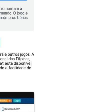
s remontam à
 mundo. O jogo é
 inúmeros bónus
rá e outros jogos. A
nal das Filipinas,
et está disponível
de e facilidade de