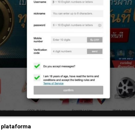
 plataforma