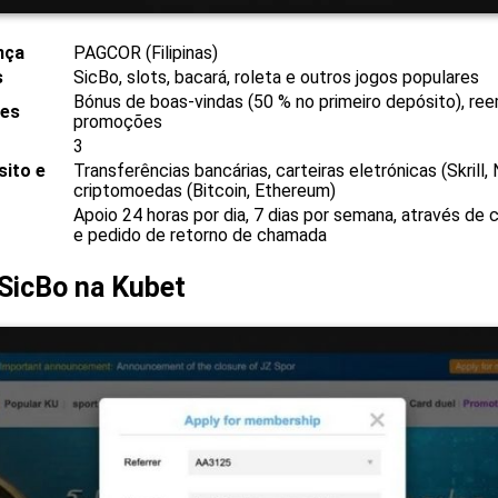
nça
PAGCOR (Filipinas)
s
SicBo, slots, bacará, roleta e outros jogos populares
Bónus de boas-vindas (50 % no primeiro depósito), re
ões
promoções
3
ito e
Transferências bancárias, carteiras eletrónicas (Skrill, 
criptomoedas (Bitcoin, Ethereum)
Apoio 24 horas por dia, 7 dias por semana, através de c
e pedido de retorno de chamada
SicBo na Kubet