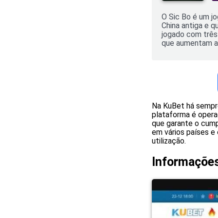
O Sic Bo é um j
China antiga e q
jogado com três
que aumentam as
Na KuBet há sempre 
plataforma é operad
que garante o cump
em vários países e
utilização.
Informações