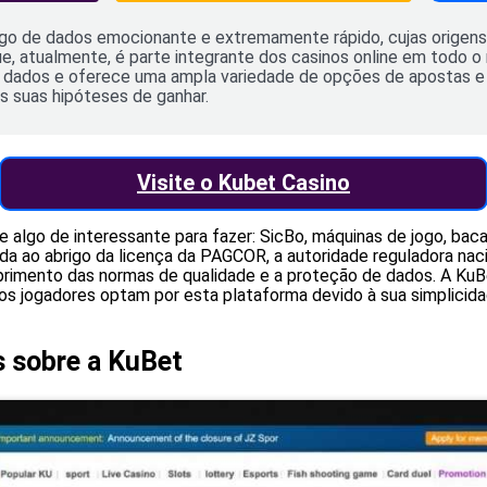
ogo de dados emocionante e extremamente rápido, cujas origen
ue, atualmente, é parte integrante dos casinos online em todo o
 dados e oferece uma ampla variedade de opções de apostas e
 suas hipóteses de ganhar.
Visite o Kubet Casino
algo de interessante para fazer: SicBo, máquinas de jogo, baca
a ao abrigo da licença da PAGCOR, a autoridade reguladora nacio
rimento das normas de qualidade e a proteção de dados. A KuB
 os jogadores optam por esta plataforma devido à sua simplicida
 sobre a KuBet