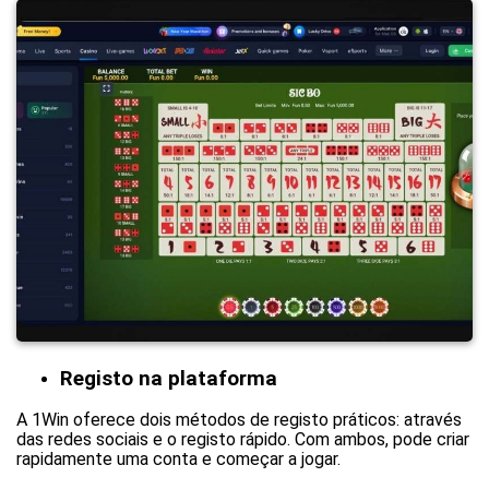
Registo na plataforma
A 1Win oferece dois métodos de registo práticos: através
das redes sociais e o registo rápido. Com ambos, pode criar
rapidamente uma conta e começar a jogar.