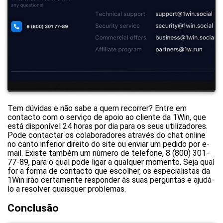
Tem dúvidas e não sabe a quem recorrer? Entre em
contacto com o serviço de apoio ao cliente da 1Win, que
está disponível 24 horas por dia para os seus utilizadores.
Pode contactar os colaboradores através do chat online
no canto inferior direito do site ou enviar um pedido por e-
mail. Existe também um número de telefone, 8 (800) 301-
77-89, para o qual pode ligar a qualquer momento. Seja qual
for a forma de contacto que escolher, os especialistas da
1Win irão certamente responder às suas perguntas e ajudá-
lo a resolver quaisquer problemas.
Conclusão