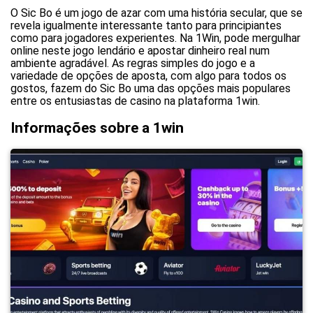
O Sic Bo é um jogo de azar com uma história secular, que se
revela igualmente interessante tanto para principiantes
como para jogadores experientes. Na 1Win, pode mergulhar
online neste jogo lendário e apostar dinheiro real num
ambiente agradável. As regras simples do jogo e a
variedade de opções de aposta, com algo para todos os
gostos, fazem do Sic Bo uma das opções mais populares
entre os entusiastas de casino na plataforma 1win.
Informações sobre a 1win