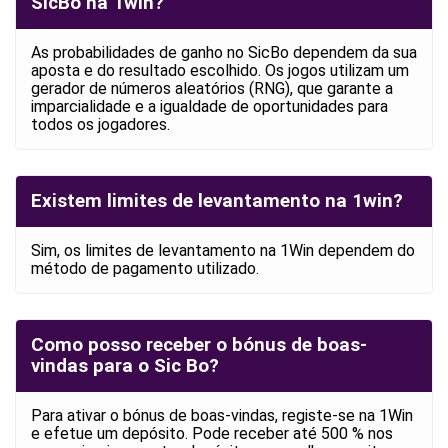
SicBo na 1win?
As probabilidades de ganho no SicBo dependem da sua
aposta e do resultado escolhido. Os jogos utilizam um
gerador de números aleatórios (RNG), que garante a
imparcialidade e a igualdade de oportunidades para
todos os jogadores.
Existem limites de levantamento na 1win?
Sim, os limites de levantamento na 1Win dependem do
método de pagamento utilizado.
Como posso receber o bónus de boas-
vindas para o Sic Bo?
Para ativar o bónus de boas-vindas, registe-se na 1Win
e efetue um depósito. Pode receber até 500 % nos