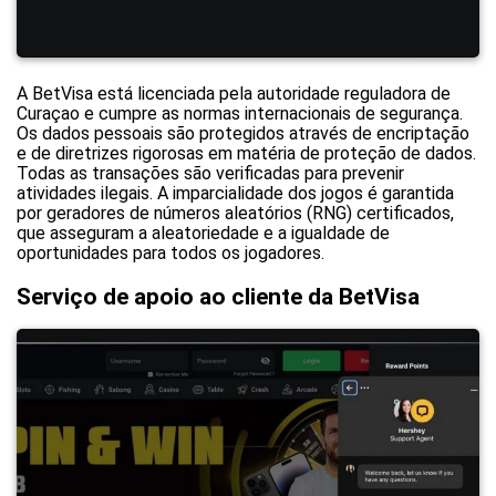
A BetVisa está licenciada pela autoridade reguladora de
Curaçao e cumpre as normas internacionais de segurança.
Os dados pessoais são protegidos através de encriptação
e de diretrizes rigorosas em matéria de proteção de dados.
Todas as transações são verificadas para prevenir
atividades ilegais. A imparcialidade dos jogos é garantida
por geradores de números aleatórios (RNG) certificados,
que asseguram a aleatoriedade e a igualdade de
oportunidades para todos os jogadores.
Serviço de apoio ao cliente da BetVisa