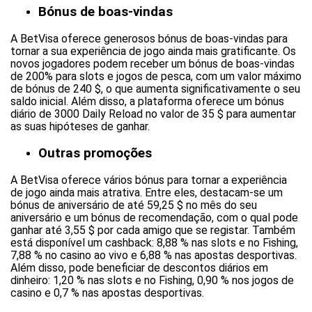
Bónus de boas-vindas
A BetVisa oferece generosos bónus de boas-vindas para
tornar a sua experiência de jogo ainda mais gratificante. Os
novos jogadores podem receber um bónus de boas-vindas
de 200% para slots e jogos de pesca, com um valor máximo
de bónus de 240 $, o que aumenta significativamente o seu
saldo inicial. Além disso, a plataforma oferece um bónus
diário de 3000 Daily Reload no valor de 35 $ para aumentar
as suas hipóteses de ganhar.
Outras promoções
A BetVisa oferece vários bónus para tornar a experiência
de jogo ainda mais atrativa. Entre eles, destacam-se um
bónus de aniversário de até 59,25 $ no mês do seu
aniversário e um bónus de recomendação, com o qual pode
ganhar até 3,55 $ por cada amigo que se registar. Também
está disponível um cashback: 8,88 % nas slots e no Fishing,
7,88 % no casino ao vivo e 6,88 % nas apostas desportivas.
Além disso, pode beneficiar de descontos diários em
dinheiro: 1,20 % nas slots e no Fishing, 0,90 % nos jogos de
casino e 0,7 % nas apostas desportivas.