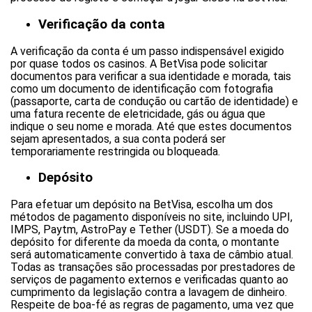
Verificação da conta
A verificação da conta é um passo indispensável exigido
por quase todos os casinos. A BetVisa pode solicitar
documentos para verificar a sua identidade e morada, tais
como um documento de identificação com fotografia
(passaporte, carta de condução ou cartão de identidade) e
uma fatura recente de eletricidade, gás ou água que
indique o seu nome e morada. Até que estes documentos
sejam apresentados, a sua conta poderá ser
temporariamente restringida ou bloqueada.
Depósito
Para efetuar um depósito na BetVisa, escolha um dos
métodos de pagamento disponíveis no site, incluindo UPI,
IMPS, Paytm, AstroPay e Tether (USDT). Se a moeda do
depósito for diferente da moeda da conta, o montante
será automaticamente convertido à taxa de câmbio atual.
Todas as transações são processadas por prestadores de
serviços de pagamento externos e verificadas quanto ao
cumprimento da legislação contra a lavagem de dinheiro.
Respeite de boa-fé as regras de pagamento, uma vez que