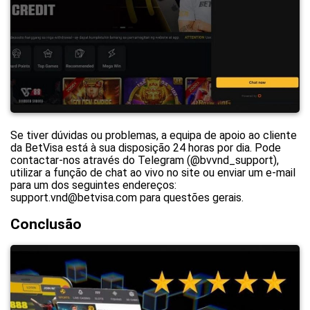
Se tiver dúvidas ou problemas, a equipa de apoio ao cliente
da BetVisa está à sua disposição 24 horas por dia. Pode
contactar-nos através do Telegram (@bvvnd_support),
utilizar a função de chat ao vivo no site ou enviar um e-mail
para um dos seguintes endereços:
support.vnd@betvisa.com para questões gerais.
Conclusão