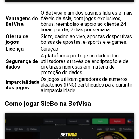
O BetVisa é um dos casinos líderes e mais
Vantagens do
fiáveis da Ásia, com jogos exclusivos,
BetVisa
bónus, reembolso e apoio ao cliente 24
horas por dia, 7 dias por semana.
Oferta de
Slots, casino ao vivo, apostas desportivas,
jogos
bolsas de apostas, e-sports e e-games.
Licença
Curaçao
A plataforma protege os dados dos
Segurança de
utilizadores através de encriptação e de
dados
diretrizes rigorosas em matéria de
proteção de dados.
Os jogos utilizam geradores de números
Imparcialidade
aleatórios (RNG) certificados para garantir
dos jogos
a imparcialidade.
Como jogar SicBo na BetVisa