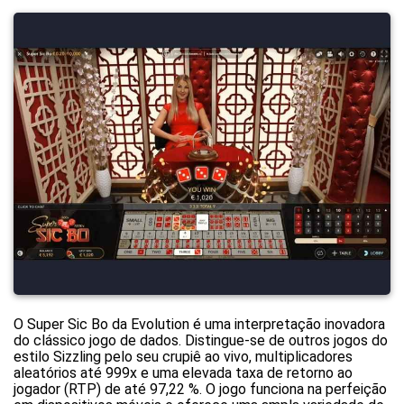
O Super Sic Bo da Evolution é uma interpretação inovadora
do clássico jogo de dados. Distingue-se de outros jogos do
estilo Sizzling pelo seu crupiê ao vivo, multiplicadores
aleatórios até 999x e uma elevada taxa de retorno ao
jogador (RTP) de até 97,22 %. O jogo funciona na perfeição