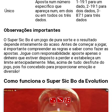
Aposta num número
1-19:1 para um
específico que
dado, 2-19:1 para
Único
apareça num, em dois
dois dados, 3-
ou em todos os três
87:1 para três
dados.
dados
Observações importantes
O Super Sic Bo é um jogo de pura sorte e o resultado
depende inteiramente do acaso. Antes de começar a jogar,
é importante compreender as regras e saber como fazer as
apostas. Jogue com responsabilidade: aposte apenas o
dinheiro que estiver disposto a perder e estabeleça um
limite antecipadamente. Mas, acima de tudo: desfrute do
jogo, pois foi concebido para proporcionar emoção e
diversão!
Como funciona o Super Sic Bo da Evolution