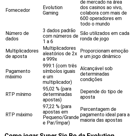
de mercado na área
Evolution
dos casinos ao vivo,
Fornecedor
Gaming
colabora com mais de
600 operadores em
todo o mundo
3 dados padrão
Número de
São utilizados em cada
com números de
dados
ronda de jogo
1 a 6
Multiplicadores
Multiplicadores
Proporcionam emoção
aleatórios de 2x
de aposta
e um jogo dinâmico
a 999x
999:1 (com três
Alcançável sob
Pagamento
símbolos iguais
determinadas
máximo
e um
condições
multiplicador)
95,02 % (para
Depende do tipo de
RTP mínimo
determinadas
aposta
apostas)
97,22 % (para
Percentagem de
apostas em
RTP máximo
pagamento ideal para a
Pequeno/Grande
maioria das apostas
e Par/Ímpar)
Como jogar Super Sic Bo da Evolution