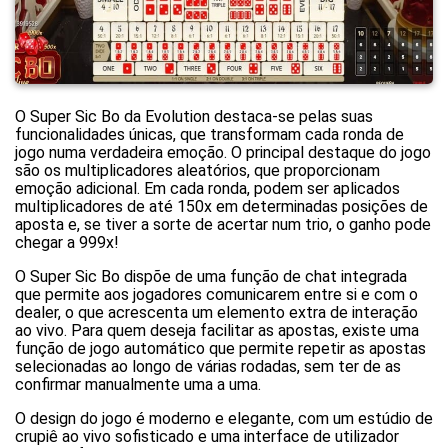
O Super Sic Bo da Evolution destaca-se pelas suas
funcionalidades únicas, que transformam cada ronda de
jogo numa verdadeira emoção. O principal destaque do jogo
são os multiplicadores aleatórios, que proporcionam
emoção adicional. Em cada ronda, podem ser aplicados
multiplicadores de até 150x em determinadas posições de
aposta e, se tiver a sorte de acertar num trio, o ganho pode
chegar a 999x!
O Super Sic Bo dispõe de uma função de chat integrada
que permite aos jogadores comunicarem entre si e com o
dealer, o que acrescenta um elemento extra de interação
ao vivo. Para quem deseja facilitar as apostas, existe uma
função de jogo automático que permite repetir as apostas
selecionadas ao longo de várias rodadas, sem ter de as
confirmar manualmente uma a uma.
O design do jogo é moderno e elegante, com um estúdio de
crupiê ao vivo sofisticado e uma interface de utilizador