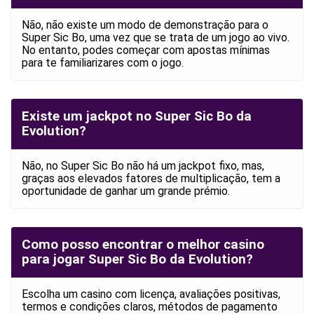
Não, não existe um modo de demonstração para o
Super Sic Bo, uma vez que se trata de um jogo ao vivo.
No entanto, podes começar com apostas mínimas
para te familiarizares com o jogo.
Existe um jackpot no Super Sic Bo da
Evolution?
Não, no Super Sic Bo não há um jackpot fixo, mas,
graças aos elevados fatores de multiplicação, tem a
oportunidade de ganhar um grande prémio.
Como posso encontrar o melhor casino
para jogar Super Sic Bo da Evolution?
Escolha um casino com licença, avaliações positivas,
termos e condições claros, métodos de pagamento