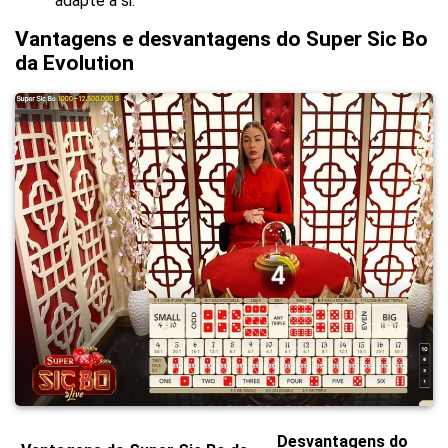
adapte a si.
Vantagens e desvantagens do Super Sic Bo
da Evolution
Desvantagens do