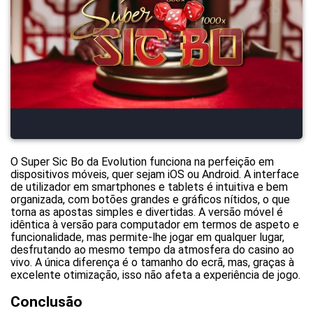
O Super Sic Bo da Evolution funciona na perfeição em
dispositivos móveis, quer sejam iOS ou Android. A interface
de utilizador em smartphones e tablets é intuitiva e bem
organizada, com botões grandes e gráficos nítidos, o que
torna as apostas simples e divertidas. A versão móvel é
idêntica à versão para computador em termos de aspeto e
funcionalidade, mas permite-lhe jogar em qualquer lugar,
desfrutando ao mesmo tempo da atmosfera do casino ao
vivo. A única diferença é o tamanho do ecrã, mas, graças à
excelente otimização, isso não afeta a experiência de jogo.
Conclusão