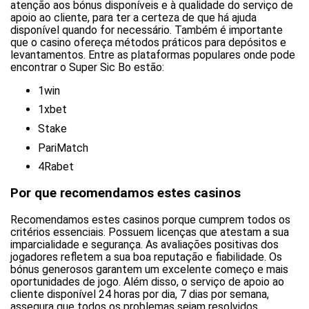
atenção aos bónus disponíveis e à qualidade do serviço de
apoio ao cliente, para ter a certeza de que há ajuda
disponível quando for necessário. Também é importante
que o casino ofereça métodos práticos para depósitos e
levantamentos. Entre as plataformas populares onde pode
encontrar o Super Sic Bo estão:
1win
1xbet
Stake
PariMatch
4Rabet
Por que recomendamos estes casinos
Recomendamos estes casinos porque cumprem todos os
critérios essenciais. Possuem licenças que atestam a sua
imparcialidade e segurança. As avaliações positivas dos
jogadores refletem a sua boa reputação e fiabilidade. Os
bónus generosos garantem um excelente começo e mais
oportunidades de jogo. Além disso, o serviço de apoio ao
cliente disponível 24 horas por dia, 7 dias por semana,
assegura que todos os problemas sejam resolvidos