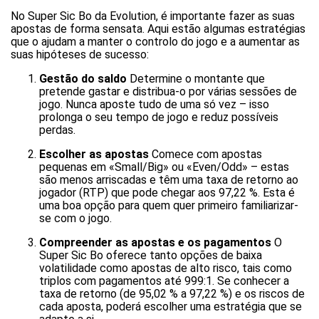
No Super Sic Bo da Evolution, é importante fazer as suas
apostas de forma sensata. Aqui estão algumas estratégias
que o ajudam a manter o controlo do jogo e a aumentar as
suas hipóteses de sucesso:
Gestão do saldo
Determine o montante que
pretende gastar e distribua-o por várias sessões de
jogo. Nunca aposte tudo de uma só vez – isso
prolonga o seu tempo de jogo e reduz possíveis
perdas.
Escolher as apostas
Comece com apostas
pequenas em «Small/Big» ou «Even/Odd» – estas
são menos arriscadas e têm uma taxa de retorno ao
jogador (RTP) que pode chegar aos 97,22 %. Esta é
uma boa opção para quem quer primeiro familiarizar-
se com o jogo.
Compreender as apostas e os pagamentos
O
Super Sic Bo oferece tanto opções de baixa
volatilidade como apostas de alto risco, tais como
triplos com pagamentos até 999:1. Se conhecer a
taxa de retorno (de 95,02 % a 97,22 %) e os riscos de
cada aposta, poderá escolher uma estratégia que se