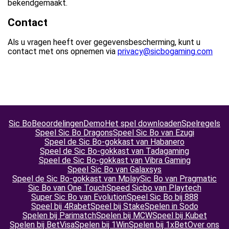
bekendgemaakt.
Contact
Als u vragen heeft over gegevensbescherming, kunt u
contact met ons opnemen via
privacy@sicbogaming.com
Sic Bo
Beoordelingen
Demo
Het spel downloaden
Spelregels
Speel Sic Bo Dragons
Speel Sic Bo van Ezugi
Speel de Sic Bo-gokkast van Habanero
Speel de Sic Bo-gokkast van Tadagaming
Speel de Sic Bo-gokkast van Vibra Gaming
Speel Sic Bo van Galaxsys
Speel de Sic Bo-gokkast van Mplay
Sic Bo van Pragmatic
Sic Bo van One Touch
Speed Sicbo van Playtech
Super Sic Bo van Evolution
Speel Sic Bo bij 888
Speel bij 4Rabet
Speel bij Stake
Spelen in Sodo
Spelen bij Parimatch
Spelen bij MCW
Speel bij Kubet
Spelen bij BetVisa
Spelen bij 1Win
Spelen bij 1xBet
Over ons