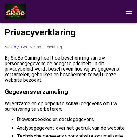
Sic Bo
Beoordelingen
Demo
Het spel downloaden
Privacyverklaring
Spelregels
Sic Bo-spellen
Sic Bo
Gegevensbescherming
In het casino spelen
Bij SicBo Gaming heeft de bescherming van uw
persoonsgegevens de hoogste prioriteit. In dit
privacybeleid wordt beschreven hoe wij uw gegevens
verzamelen, gebruiken en beschermen terwijl u onze
website bezoekt.
Gegevensverzameling
Wij verzamelen op beperkte schaal gegevens om uw
surfervaring te verbeteren:
Browsercookies en sessiegegevens
Analysegegevens over het gebruik van de website
Technische gegevens voor website-optimalisatie