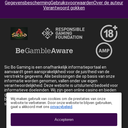
Gegevensbescherming
Gebruiksvoorwaarden
Over de auteur
Verantwoord gokken
Sic Bo Gaming is een onafhankelijk informatieportaal en
aanvaardt geen aansprakelijkheid voor de juistheid van de
verstrekte gegevens. Alle beslissingen die op basis van onze
informatie worden genomen, vallen onder uw eigen
verantwoordelijkheid. Deze website is uitsluitend bedoeld voor
informatieve doeleinden. Wij zijn geen online casino en bieden
geen kansspeldiensten aan; wij verstrekken uitsluitend
Wij maken gebruik van cookies om de prestaties van onze
beoordelingen, recensies en vergelijkingen van spelplatforms en
website te verbeteren. Door onze website te blijven gebruiken,
spellen.
gaat u akkoord met ons
privacybeleid
.
Email:
info@sicbogaming.com
©
https://sicbogaming.com/
Accepteren