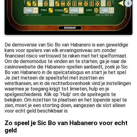
De demoversie van Sic Bo van Habanero is een geweldige
kans voor spelers van elk ervaringsniveau om zonder
financieel risico vertrouwd te raken met het spelformaat.
Om de demomodus te vinden en te starten, ga je naar de
casinowebsite die Habanero-spellen aanbiedt, zoek je Sic
Bo van Habanero in de spelcatalogus en start je het spel.
Je ziet meteen de speeltafel met inzetten en
winstkansen, en in de rechterbovenhoek vind je instellingen
waarmee je toegang krijgt tot limieten, hulp en je
spelgeschiedenis. Klik op ‘Hulp’ om de spelregels te
bekijken. Om inzetten te plaatsen en het lopende spel te
zien, moet je een storting doen, aangezien de slot alleen
voor echt geld beschikbaar is.
Zo speel je Sic Bo van Habanero voor echt
geld