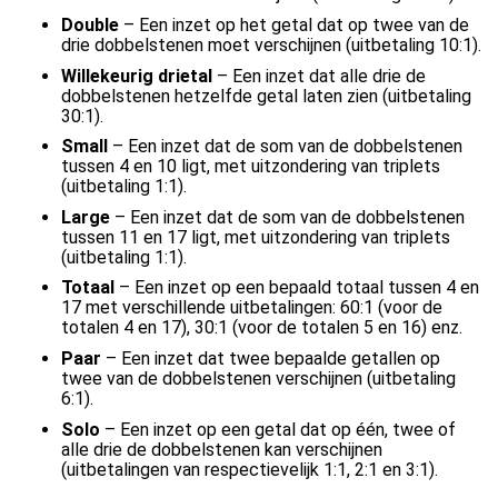
Double
– Een inzet op het getal dat op twee van de
drie dobbelstenen moet verschijnen (uitbetaling 10:1).
Willekeurig drietal
– Een inzet dat alle drie de
dobbelstenen hetzelfde getal laten zien (uitbetaling
30:1).
Small
– Een inzet dat de som van de dobbelstenen
tussen 4 en 10 ligt, met uitzondering van triplets
(uitbetaling 1:1).
Large
– Een inzet dat de som van de dobbelstenen
tussen 11 en 17 ligt, met uitzondering van triplets
(uitbetaling 1:1).
Totaal
– Een inzet op een bepaald totaal tussen 4 en
17 met verschillende uitbetalingen: 60:1 (voor de
totalen 4 en 17), 30:1 (voor de totalen 5 en 16) enz.
Paar
– Een inzet dat twee bepaalde getallen op
twee van de dobbelstenen verschijnen (uitbetaling
6:1).
Solo
– Een inzet op een getal dat op één, twee of
alle drie de dobbelstenen kan verschijnen
(uitbetalingen van respectievelijk 1:1, 2:1 en 3:1).