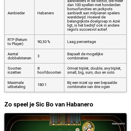
aanbieders in de sector, die meer
dan 100 spellen met honderden
bonusfuncties en jackpots
Aanbieder
Habanero
aanbiedt aan miljoenen spelers
wereldwijd. Hoewel de
belangrijkste doelgroep in Azië
ligt, is het bedrijf ook in andere
regio's succesvol actief.
RTP (Return
90,30 %
Laag percentage
to Player)
Aantal
Bepaalt de mogelijke
3
dobbelstenen
combinaties
Soorten
8
Omvat triplet, double, any triplet,
inzetten
hoofdsoorten
small, big, sum, duo en solo
Maximale
Bij een inzet op een bepaalde
180:1
uitbetaling
combinatie van drie ogen
Zo speel je Sic Bo van Habanero