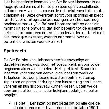
Het belangrijkste kenmerk van Sic Bo van Habanero is de
mogelijkheid om inzetten te plaatsen op 8 verschillende
uitkomsten – van de som van de dobbelstenen tot exacte
combinaties. Deze diversiteit zorgt voor spanning en biedt
ruimte voor strategische beslissingen, wat het spel nog
boeiender maakt. „Sic Bo“ van Habanero valt op door zijn
minimalistische ontwerp, dat zich beperkt tot de essentie:
het scherm toont een in secties onderverdeelde tafel met
alle mogelijke inzetten, evenals informatie over de
potentiële winsten voor elke inzet.
Spelregels
De Sic Bo-slot van Habanero heeft eenvoudige en
duidelijke regels, waardoor het toegankelijk is voor zowel
beginners als ervaren spelers. Het spel biedt 8 soorten
inzetten, variërend van eenvoudige inzetten zoals de
totaalsom tot complexere inzetten zoals inzetten op
tripletten en paren, zodat spelers hun strategieën kunnen
variëren en hun risiconiveau kunnen kiezen. Laten we de
soorten inzetten eens nader bekijken, zodat je ze beter
begrijpt:
Triplet
– Een inzet op het getal dat op alle drie de
dobbelstenen moet verschijnen (uitbetaling 180:1).