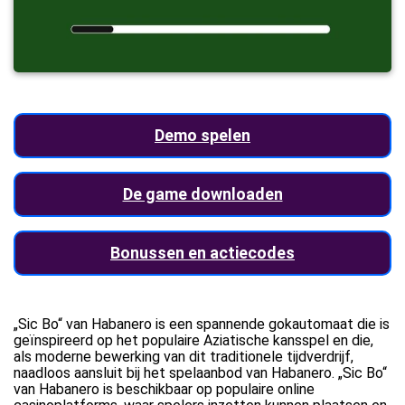
Demo spelen
De game downloaden
Bonussen en actiecodes
„Sic Bo“ van Habanero is een spannende gokautomaat die is
geïnspireerd op het populaire Aziatische kansspel en die,
als moderne bewerking van dit traditionele tijdverdrijf,
naadloos aansluit bij het spelaanbod van Habanero. „Sic Bo“
van Habanero is beschikbaar op populaire online