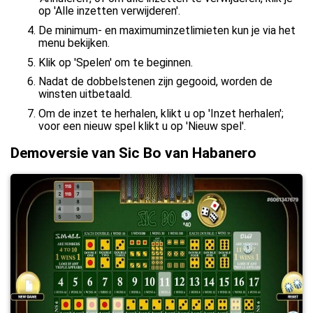
op 'Alle inzetten verwijderen'.
De minimum- en maximuminzetlimieten kun je via het
menu bekijken.
Klik op 'Spelen' om te beginnen.
Nadat de dobbelstenen zijn gegooid, worden de
winsten uitbetaald.
Om de inzet te herhalen, klikt u op 'Inzet herhalen';
voor een nieuw spel klikt u op 'Nieuw spel'.
Demoversie van Sic Bo van Habanero