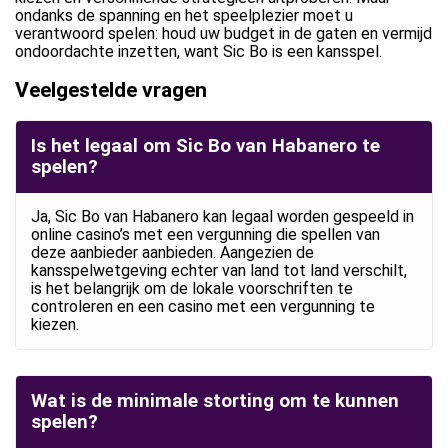
ondanks de spanning en het speelplezier moet u
verantwoord spelen: houd uw budget in de gaten en vermijd
ondoordachte inzetten, want Sic Bo is een kansspel.
Veelgestelde vragen
Is het legaal om Sic Bo van Habanero te
spelen?
Ja, Sic Bo van Habanero kan legaal worden gespeeld in
online casino’s met een vergunning die spellen van
deze aanbieder aanbieden. Aangezien de
kansspelwetgeving echter van land tot land verschilt,
is het belangrijk om de lokale voorschriften te
controleren en een casino met een vergunning te
kiezen.
Wat is de minimale storting om te kunnen
spelen?