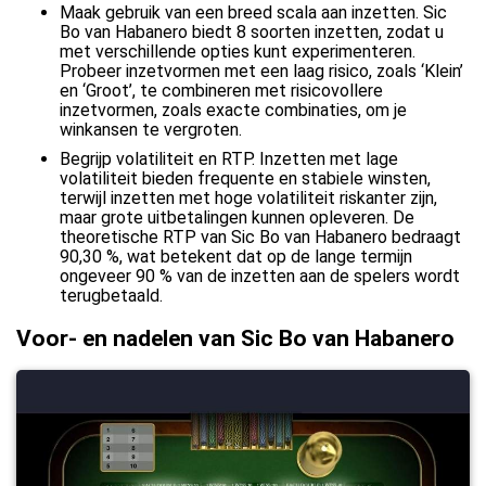
Maak gebruik van een breed scala aan inzetten. Sic
Bo van Habanero biedt 8 soorten inzetten, zodat u
met verschillende opties kunt experimenteren.
Probeer inzetvormen met een laag risico, zoals ‘Klein’
en ‘Groot’, te combineren met risicovollere
inzetvormen, zoals exacte combinaties, om je
winkansen te vergroten.
Begrijp volatiliteit en RTP. Inzetten met lage
volatiliteit bieden frequente en stabiele winsten,
terwijl inzetten met hoge volatiliteit riskanter zijn,
maar grote uitbetalingen kunnen opleveren. De
theoretische RTP van Sic Bo van Habanero bedraagt
90,30 %, wat betekent dat op de lange termijn
ongeveer 90 % van de inzetten aan de spelers wordt
terugbetaald.
Voor- en nadelen van Sic Bo van Habanero