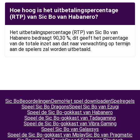
Hoe hoog is het uitbetalingspercentage
(RTP) van Sic Bo van Habanero?
Het uitbetalingspercentage (RTP) van Sic Bo van
Habanero bedraagt 90,30 %; dit geeft het percentage
van de totale inzet aan dat naar verwachting op termijn
aan de spelers zal worden uitbetaald.
Sic Bo
Beoordelingen
Demo
Het spel downloaden
Spelregels
Speel Sic Bo Dragons
Speel Sic Bo van Ezugi
Speel de Sic Bo-gokkast van Habanero
Speel de Sic Bo-gokkast van Tadagaming
Speel de Sic Bo-gokkast van Vibra Gaming
Speel Sic Bo van Galaxsys
Speel de Sic Bo-gokkast van Mplay
Sic Bo van Pragmatic