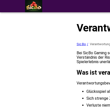
Verant
Sic Bo
Verantwortun
Bei SicBo Gaming s
Verständnis der Ris
Spielerlebnis unerlä
Was ist ver
Verantwortungsbew
Glücksspiel a
Sich strenge 
Verluste niem