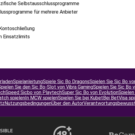
zifische Selbstausschlussprogramme
lussprogramme für mehrere Anbieter
 Kontoschließung
n Einsatzlimits
rladen
Spielanleitung
Spiele Sic Bo Dragons
Spielen Sie Sic Bo vo
Spielen Sie den Sic Bo-Slot von Vibra Gaming
Spielen Sie Sic Bo 
uch
Speed Sicbo von Playtech
Super Sic Bo von Evolution
Spielen
atch spielen
In MCW spielen
Spielen Sie bei Kubet
Bei BetVisa sp
tz
Nutzungsbedingungen
Über den Autor
Verantwortungsbewusst