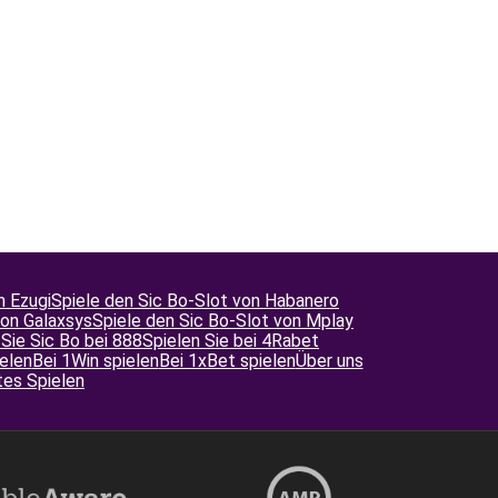
n Ezugi
Spiele den Sic Bo-Slot von Habanero
von Galaxsys
Spiele den Sic Bo-Slot von Mplay
 Sie Sic Bo bei 888
Spielen Sie bei 4Rabet
ielen
Bei 1Win spielen
Bei 1xBet spielen
Über uns
es Spielen