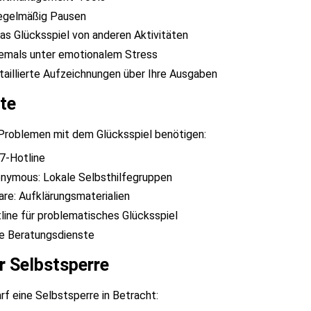
egelmäßig Pausen
as Glücksspiel von anderen Aktivitäten
iemals unter emotionalem Stress
taillierte Aufzeichnungen über Ihre Ausgaben
te
 Problemen mit dem Glücksspiel benötigen:
7-Hotline
nymous: Lokale Selbsthilfegruppen
e: Aufklärungsmaterialien
line für problematisches Glücksspiel
le Beratungsdienste
r Selbstsperre
rf eine Selbstsperre in Betracht: