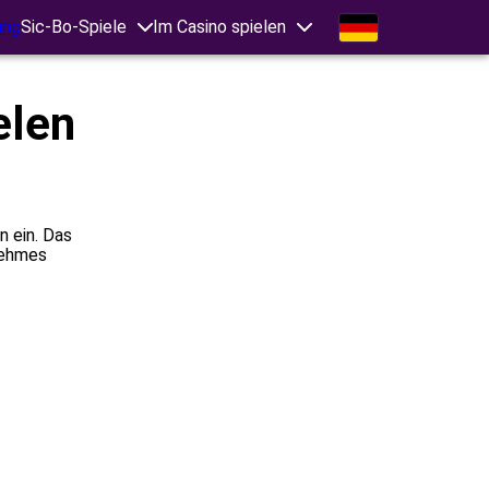
ung
Sic-Bo-Spiele
Im Casino spielen
elen
n ein. Das
enehmes