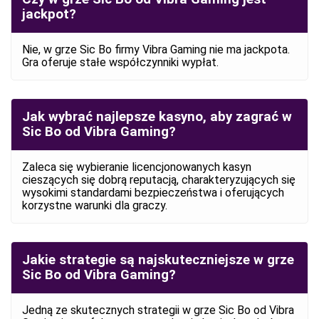
jackpot?
Nie, w grze Sic Bo firmy Vibra Gaming nie ma jackpota.
Gra oferuje stałe współczynniki wypłat.
Jak wybrać najlepsze kasyno, aby zagrać w
Sic Bo od Vibra Gaming?
Zaleca się wybieranie licencjonowanych kasyn
cieszących się dobrą reputacją, charakteryzujących się
wysokimi standardami bezpieczeństwa i oferujących
korzystne warunki dla graczy.
Jakie strategie są najskuteczniejsze w grze
Sic Bo od Vibra Gaming?
Jedną ze skutecznych strategii w grze Sic Bo od Vibra