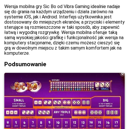
Wersja mobilna gry Sic Bo od Vibra Gaming idealnie nadaje
się do grania na każdym urządzeniu i działa zarówno na
systemie iOS, jak i Android. Interfejs użytkownika jest
dostosowany do mniejszych ekranów, a przyciski i elementy
sterujące są rozmieszczone w taki sposób, aby zapewnić
łatwą i wygodną rozgrywkę. Wersja mobilna oferuje taką
samą wysokiej jakości grafikę i funkcjonalność jak wersja na
komputery stacjonarne, dzięki czemu możesz cieszyć się
grą w dowolnym miejscu z takim samym komfortem jak na
komputerze.
Podsumowanie