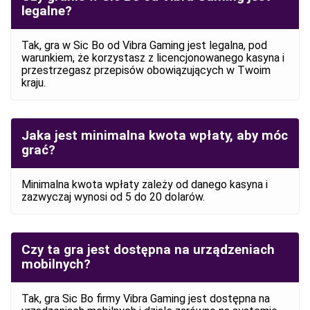
legalne?
Tak, gra w Sic Bo od Vibra Gaming jest legalna, pod
warunkiem, że korzystasz z licencjonowanego kasyna i
przestrzegasz przepisów obowiązujących w Twoim
kraju.
Jaka jest minimalna kwota wpłaty, aby móc
grać?
Minimalna kwota wpłaty zależy od danego kasyna i
zazwyczaj wynosi od 5 do 20 dolarów.
Czy ta gra jest dostępna na urządzeniach
mobilnych?
Tak, gra Sic Bo firmy Vibra Gaming jest dostępna na