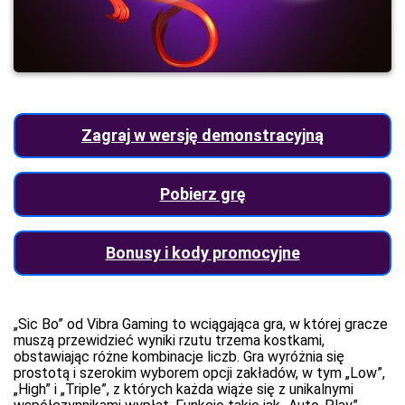
Zagraj w wersję demonstracyjną
Pobierz grę
Bonusy i kody promocyjne
„Sic Bo” od Vibra Gaming to wciągająca gra, w której gracze
muszą przewidzieć wyniki rzutu trzema kostkami,
obstawiając różne kombinacje liczb. Gra wyróżnia się
prostotą i szerokim wyborem opcji zakładów, w tym „Low”,
„High” i „Triple”, z których każda wiąże się z unikalnymi