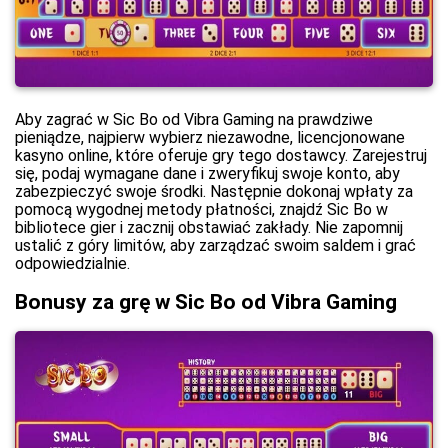
Aby zagrać w Sic Bo od Vibra Gaming na prawdziwe
pieniądze, najpierw wybierz niezawodne, licencjonowane
kasyno online, które oferuje gry tego dostawcy. Zarejestruj
się, podaj wymagane dane i zweryfikuj swoje konto, aby
zabezpieczyć swoje środki. Następnie dokonaj wpłaty za
pomocą wygodnej metody płatności, znajdź Sic Bo w
bibliotece gier i zacznij obstawiać zakłady. Nie zapomnij
ustalić z góry limitów, aby zarządzać swoim saldem i grać
odpowiedzialnie.
Bonusy za grę w Sic Bo od Vibra Gaming