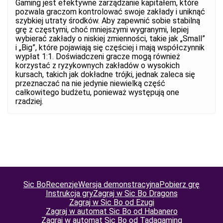
Gaming jest efektywne zarządzanie kapitałem, które
pozwala graczom kontrolować swoje zakłady i uniknąć
szybkiej utraty środków. Aby zapewnić sobie stabilną
grę z częstymi, choć mniejszymi wygranymi, lepiej
wybierać zakłady o niskiej zmienności, takie jak „Small”
i „Big”, które pojawiają się częściej i mają współczynnik
wypłat 1:1. Doświadczeni gracze mogą również
korzystać z ryzykownych zakładów o wysokich
kursach, takich jak dokładne trójki, jednak zaleca się
przeznaczać na nie jedynie niewielką część
całkowitego budżetu, ponieważ występują one
rzadziej.
Sic Bo
Recenzje
Wersja demonstracyjna
Pobierz grę
Instrukcja gry
Zagraj w Sic Bo Dragons
Zagraj w Sic Bo od Ezugi
Zagraj w automat Sic Bo od Habanero
Zagraj w automat Sic Bo od Tadagaming