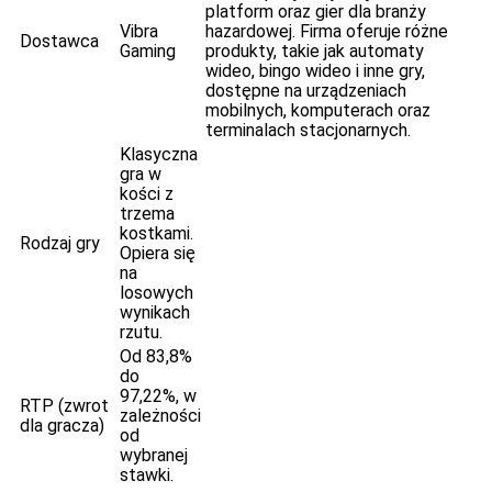
platform oraz gier dla branży
Vibra
hazardowej. Firma oferuje różne
Dostawca
Gaming
produkty, takie jak automaty
wideo, bingo wideo i inne gry,
dostępne na urządzeniach
mobilnych, komputerach oraz
terminalach stacjonarnych.
Klasyczna
gra w
kości z
trzema
kostkami.
Rodzaj gry
Opiera się
na
losowych
wynikach
rzutu.
Od 83,8%
do
97,22%, w
RTP (zwrot
zależności
dla gracza)
od
wybranej
stawki.