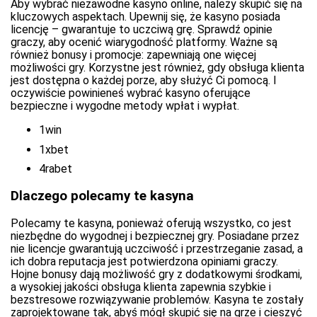
Aby wybrać niezawodne kasyno online, należy skupić się na
kluczowych aspektach. Upewnij się, że kasyno posiada
licencję – gwarantuje to uczciwą grę. Sprawdź opinie
graczy, aby ocenić wiarygodność platformy. Ważne są
również bonusy i promocje: zapewniają one więcej
możliwości gry. Korzystne jest również, gdy obsługa klienta
jest dostępna o każdej porze, aby służyć Ci pomocą. I
oczywiście powinieneś wybrać kasyno oferujące
bezpieczne i wygodne metody wpłat i wypłat.
1win
1xbet
4rabet
Dlaczego polecamy te kasyna
Polecamy te kasyna, ponieważ oferują wszystko, co jest
niezbędne do wygodnej i bezpiecznej gry. Posiadane przez
nie licencje gwarantują uczciwość i przestrzeganie zasad, a
ich dobra reputacja jest potwierdzona opiniami graczy.
Hojne bonusy dają możliwość gry z dodatkowymi środkami,
a wysokiej jakości obsługa klienta zapewnia szybkie i
bezstresowe rozwiązywanie problemów. Kasyna te zostały
zaprojektowane tak, abyś mógł skupić się na grze i cieszyć