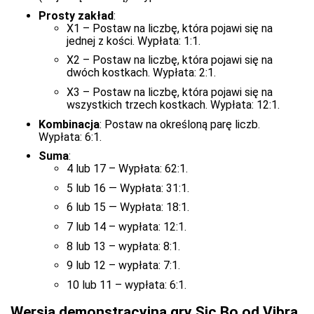
Prosty zakład
:
X1 – Postaw na liczbę, która pojawi się na
jednej z kości. Wypłata: 1:1.
X2 – Postaw na liczbę, która pojawi się na
dwóch kostkach. Wypłata: 2:1.
X3 – Postaw na liczbę, która pojawi się na
wszystkich trzech kostkach. Wypłata: 12:1.
Kombinacja
: Postaw na określoną parę liczb.
Wypłata: 6:1.
Suma
:
4 lub 17 – Wypłata: 62:1.
5 lub 16 — Wypłata: 31:1.
6 lub 15 — Wypłata: 18:1.
7 lub 14 – wypłata: 12:1.
8 lub 13 – wypłata: 8:1.
9 lub 12 – wypłata: 7:1.
10 lub 11 – wypłata: 6:1.
Wersja demonstracyjna gry Sic Bo od Vibra