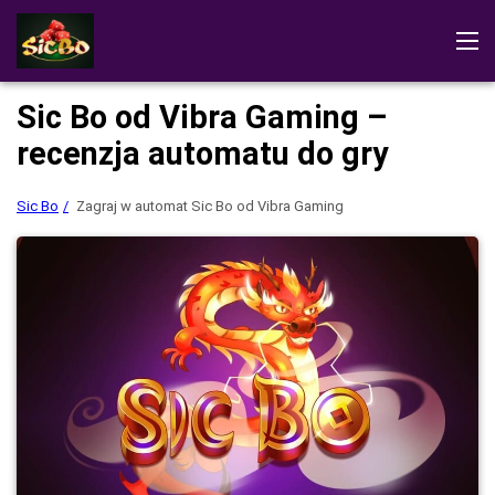
Sic Bo
Recenzje
Wersja demonstracyjna
Pobierz grę
Sic Bo od Vibra Gaming –
Instrukcja gry
Gry w Sic Bo
recenzja automatu do gry
Grać w kasynie
Sic Bo
Zagraj w automat Sic Bo od Vibra Gaming