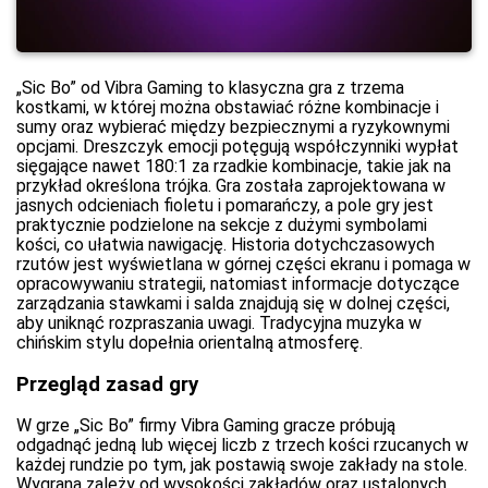
„Sic Bo” od Vibra Gaming to klasyczna gra z trzema
kostkami, w której można obstawiać różne kombinacje i
sumy oraz wybierać między bezpiecznymi a ryzykownymi
opcjami. Dreszczyk emocji potęgują współczynniki wypłat
sięgające nawet 180:1 za rzadkie kombinacje, takie jak na
przykład określona trójka. Gra została zaprojektowana w
jasnych odcieniach fioletu i pomarańczy, a pole gry jest
praktycznie podzielone na sekcje z dużymi symbolami
kości, co ułatwia nawigację. Historia dotychczasowych
rzutów jest wyświetlana w górnej części ekranu i pomaga w
opracowywaniu strategii, natomiast informacje dotyczące
zarządzania stawkami i salda znajdują się w dolnej części,
aby uniknąć rozpraszania uwagi. Tradycyjna muzyka w
chińskim stylu dopełnia orientalną atmosferę.
Przegląd zasad gry
W grze „Sic Bo” firmy Vibra Gaming gracze próbują
odgadnąć jedną lub więcej liczb z trzech kości rzucanych w
każdej rundzie po tym, jak postawią swoje zakłady na stole.
Wygrana zależy od wysokości zakładów oraz ustalonych