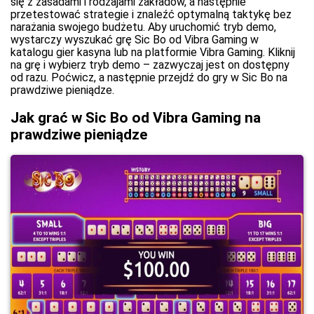
się z zasadami i rodzajami zakładów, a następnie
przetestować strategie i znaleźć optymalną taktykę bez
narażania swojego budżetu. Aby uruchomić tryb demo,
wystarczy wyszukać grę Sic Bo od Vibra Gaming w
katalogu gier kasyna lub na platformie Vibra Gaming. Kliknij
na grę i wybierz tryb demo – zazwyczaj jest on dostępny
od razu. Poćwicz, a następnie przejdź do gry w Sic Bo na
prawdziwe pieniądze.
Jak grać w Sic Bo od Vibra Gaming na
prawdziwe pieniądze