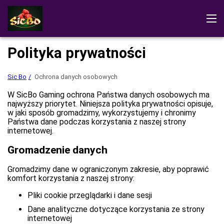
Sic Bo
Recenzje
Wersja demonstracyjna
Pobierz grę
Polityka prywatności
Instrukcja gry
Gry w Sic Bo
Sic Bo
Ochrona danych osobowych
Grać w kasynie
W SicBo Gaming ochrona Państwa danych osobowych ma
najwyższy priorytet. Niniejsza polityka prywatności opisuje,
w jaki sposób gromadzimy, wykorzystujemy i chronimy
Państwa dane podczas korzystania z naszej strony
internetowej.
Gromadzenie danych
Gromadzimy dane w ograniczonym zakresie, aby poprawić
komfort korzystania z naszej strony:
Pliki cookie przeglądarki i dane sesji
Dane analityczne dotyczące korzystania ze strony
internetowej