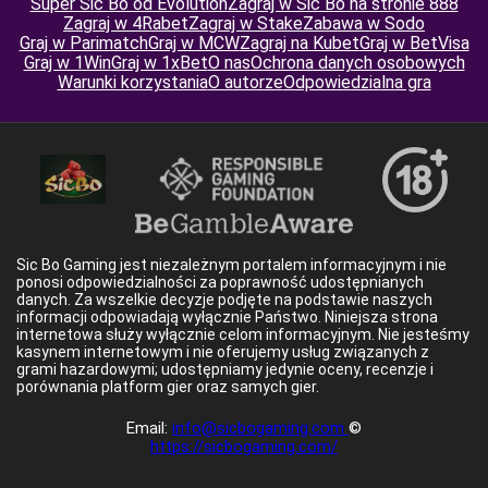
Super Sic Bo od Evolution
Zagraj w Sic Bo na stronie 888
Zagraj w 4Rabet
Zagraj w Stake
Zabawa w Sodo
Graj w Parimatch
Graj w MCW
Zagraj na Kubet
Graj w BetVisa
Graj w 1Win
Graj w 1xBet
O nas
Ochrona danych osobowych
Warunki korzystania
O autorze
Odpowiedzialna gra
Sic Bo Gaming jest niezależnym portalem informacyjnym i nie
ponosi odpowiedzialności za poprawność udostępnianych
danych. Za wszelkie decyzje podjęte na podstawie naszych
informacji odpowiadają wyłącznie Państwo. Niniejsza strona
internetowa służy wyłącznie celom informacyjnym. Nie jesteśmy
kasynem internetowym i nie oferujemy usług związanych z
grami hazardowymi; udostępniamy jedynie oceny, recenzje i
porównania platform gier oraz samych gier.
Email:
info@sicbogaming.com
©
https://sicbogaming.com/