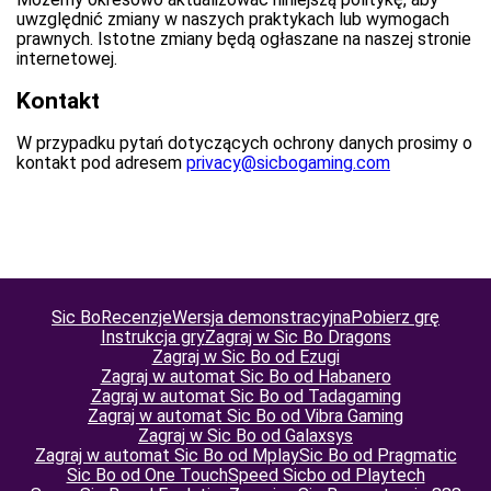
uwzględnić zmiany w naszych praktykach lub wymogach
prawnych. Istotne zmiany będą ogłaszane na naszej stronie
internetowej.
Kontakt
W przypadku pytań dotyczących ochrony danych prosimy o
kontakt pod adresem
privacy@sicbogaming.com
Sic Bo
Recenzje
Wersja demonstracyjna
Pobierz grę
Instrukcja gry
Zagraj w Sic Bo Dragons
Zagraj w Sic Bo od Ezugi
Zagraj w automat Sic Bo od Habanero
Zagraj w automat Sic Bo od Tadagaming
Zagraj w automat Sic Bo od Vibra Gaming
Zagraj w Sic Bo od Galaxsys
Zagraj w automat Sic Bo od Mplay
Sic Bo od Pragmatic
Sic Bo od One Touch
Speed Sicbo od Playtech