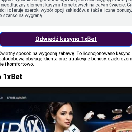
 nieodłączny element kasyn internetowych na całym świecie. Gra
ści i oferuje szeroki wybór opcji zakładów, a także liczne bonusy
e szanse na wygraną.
Odwiedź kasyno 1xBet
 świetny sposób na wygodną zabawę. To licencjonowane kasyno 
całodobową obsługę klienta oraz atrakcyjne bonusy, dzięki cze
nie i komfortowo.
o 1xBet