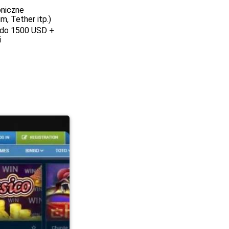
oniczne
, Tether itp.)
y do 1500 USD +
i