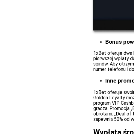
Bonus pow
1xBet oferuje dwa
pierwszej wpłaty d
spinów. Aby otrzym
numer telefonu i d
Inne promo
1xBet oferuje swo
Golden Loyalty mo
program VIP Cashb
gracza. Promocja 
obrotami. „Deal of
zapewnia 50% od wp
Wypłata śr