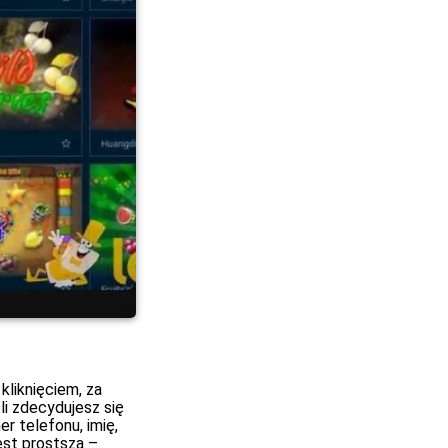
kliknięciem, za
i zdecydujesz się
r telefonu, imię,
est prostsza –