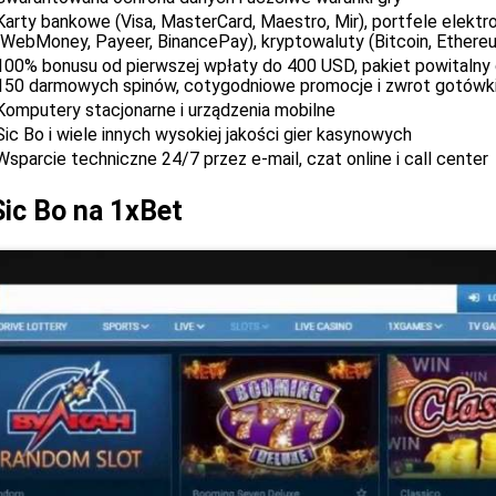
Karty bankowe (Visa, MasterCard, Maestro, Mir), portfele elektr
(WebMoney, Payeer, BinancePay), kryptowaluty (Bitcoin, Ethereum
100% bonusu od pierwszej wpłaty do 400 USD, pakiet powitaln
150 darmowych spinów, cotygodniowe promocje i zwrot gotówk
Komputery stacjonarne i urządzenia mobilne
Sic Bo i wiele innych wysokiej jakości gier kasynowych
Wsparcie techniczne 24/7 przez e-mail, czat online i call center
Sic Bo na 1xBet