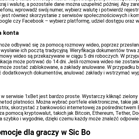
aj i walutę, a pozostałe dane można uzupełnić później. Aby zar
fonu, wprowadź swój numer, wybierz walutę i potwierdź rejest
jest również skorzystanie z serwisów społecznościowych i kom
oogle czy Facebook – wybierz platformę, udziel dostępu oraz wyb
a konta
 może odbywać się za pomocą rozmowy wideo, poprzez przesła
 wysłanie ich pocztą tradycyjną. Weryfikacja dokumentów trwa 
ozmowy wideo są przekazywane w ciągu 5 dni roboczych. W przyp
ikacja może potrwać do 14 dni. Jeśli rozmowa wideo nie zostan
o może zostać zablokowane, a zakłady anulowane. W przypadku 
ć dodatkowych dokumentów, anulować zakłady i wstrzymać wyp
 serwisie 1xBet jest bardzo proste. Wystarczy kliknąć zielony 
 metod płatności. Można wybrać portfele elektroniczne, takie ja
strix, skorzystać z bankowości internetowej za pośrednictwem 
a pomocą kryptowalut, takich jak Bitcoin, Ethereum, Tether, Dog
 szybko i wygodnie, dzięki czemu każdy może znaleźć odpowied
omocje dla graczy w Sic Bo