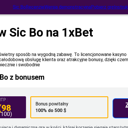
Sic Bo
Recenzje
Wersja demonstracyjna
Pobierz grę
Instruk
w Sic Bo na 1xBet
 świetny sposób na wygodną zabawę. To licencjonowane kasyno 
całodobową obsługę klienta oraz atrakcyjne bonusy, dzięki cze
iecznie i swobodnie
cBo z bonusem
RTP :
Bonus powitalny
(98
100% do 500 $
/100)
ująca i dynamiczna gra w kości, której korzenie sięgają starożytn