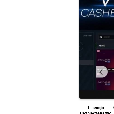
Licencja
Bezpieczeństwo