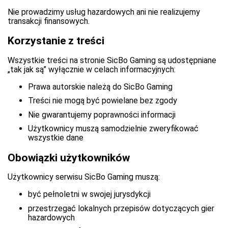
Nie prowadzimy usług hazardowych ani nie realizujemy
transakcji finansowych.
Korzystanie z treści
Wszystkie treści na stronie SicBo Gaming są udostępniane
„tak jak są” wyłącznie w celach informacyjnych:
Prawa autorskie należą do SicBo Gaming
Treści nie mogą być powielane bez zgody
Nie gwarantujemy poprawności informacji
Użytkownicy muszą samodzielnie zweryfikować
wszystkie dane
Obowiązki użytkowników
Użytkownicy serwisu SicBo Gaming muszą:
być pełnoletni w swojej jurysdykcji
przestrzegać lokalnych przepisów dotyczących gier
hazardowych