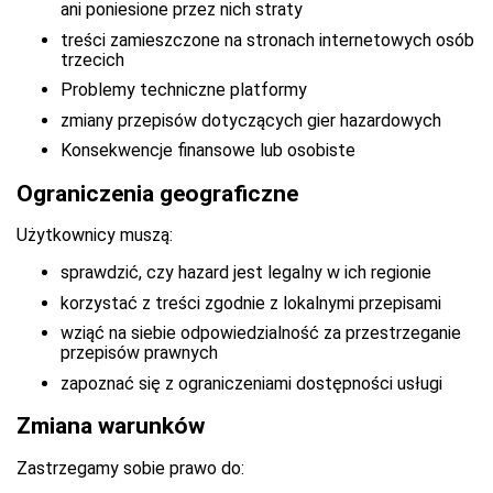
ani poniesione przez nich straty
treści zamieszczone na stronach internetowych osób
trzecich
Problemy techniczne platformy
zmiany przepisów dotyczących gier hazardowych
Konsekwencje finansowe lub osobiste
Ograniczenia geograficzne
Użytkownicy muszą:
sprawdzić, czy hazard jest legalny w ich regionie
korzystać z treści zgodnie z lokalnymi przepisami
wziąć na siebie odpowiedzialność za przestrzeganie
przepisów prawnych
zapoznać się z ograniczeniami dostępności usługi
Zmiana warunków
Zastrzegamy sobie prawo do: