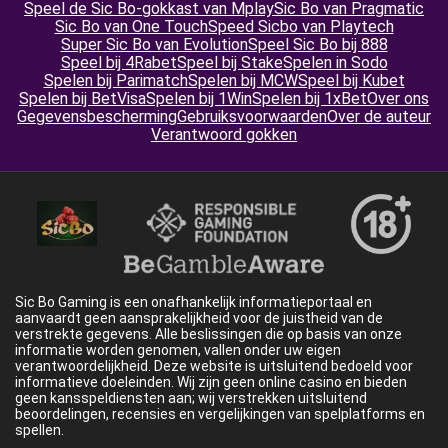
Speel de Sic Bo-gokkast van Mplay
Sic Bo van Pragmatic
Sic Bo van One Touch
Speed Sicbo van Playtech
Super Sic Bo van Evolution
Speel Sic Bo bij 888
Speel bij 4Rabet
Speel bij Stake
Spelen in Sodo
Spelen bij Parimatch
Spelen bij MCW
Speel bij Kubet
Spelen bij BetVisa
Spelen bij 1Win
Spelen bij 1xBet
Over ons
Gegevensbescherming
Gebruiksvoorwaarden
Over de auteur
Verantwoord gokken
Sic Bo Gaming is een onafhankelijk informatieportaal en
aanvaardt geen aansprakelijkheid voor de juistheid van de
verstrekte gegevens. Alle beslissingen die op basis van onze
informatie worden genomen, vallen onder uw eigen
verantwoordelijkheid. Deze website is uitsluitend bedoeld voor
informatieve doeleinden. Wij zijn geen online casino en bieden
geen kansspeldiensten aan; wij verstrekken uitsluitend
beoordelingen, recensies en vergelijkingen van spelplatforms en
spellen.