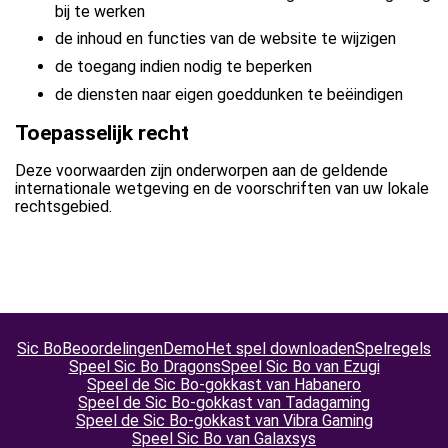
bij te werken
de inhoud en functies van de website te wijzigen
de toegang indien nodig te beperken
de diensten naar eigen goeddunken te beëindigen
Toepasselijk recht
Deze voorwaarden zijn onderworpen aan de geldende
internationale wetgeving en de voorschriften van uw lokale
rechtsgebied.
Sic Bo
Beoordelingen
Demo
Het spel downloaden
Spelregels
Speel Sic Bo Dragons
Speel Sic Bo van Ezugi
Speel de Sic Bo-gokkast van Habanero
Speel de Sic Bo-gokkast van Tadagaming
Speel de Sic Bo-gokkast van Vibra Gaming
Speel Sic Bo van Galaxsys