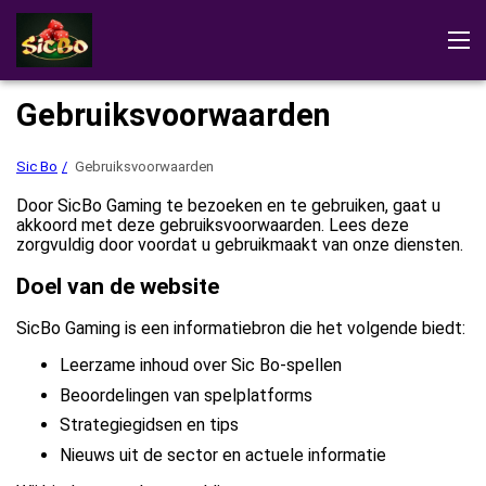
Sic Bo
Beoordelingen
Demo
Het spel downloaden
Gebruiksvoorwaarden
Spelregels
Sic Bo-spellen
Sic Bo
Gebruiksvoorwaarden
In het casino spelen
Door SicBo Gaming te bezoeken en te gebruiken, gaat u
akkoord met deze gebruiksvoorwaarden. Lees deze
zorgvuldig door voordat u gebruikmaakt van onze diensten.
Doel van de website
SicBo Gaming is een informatiebron die het volgende biedt:
Leerzame inhoud over Sic Bo-spellen
Beoordelingen van spelplatforms
Strategiegidsen en tips
Nieuws uit de sector en actuele informatie