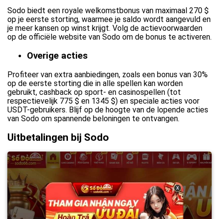
Sodo biedt een royale welkomstbonus van maximaal 270 $
op je eerste storting, waarmee je saldo wordt aangevuld en
je meer kansen op winst krijgt. Volg de actievoorwaarden
op de officiële website van Sodo om de bonus te activeren.
Overige acties
Profiteer van extra aanbiedingen, zoals een bonus van 30%
op de eerste storting die in alle spellen kan worden
gebruikt, cashback op sport- en casinospellen (tot
respectievelijk 775 $ en 1345 $) en speciale acties voor
USDT-gebruikers. Blijf op de hoogte van de lopende acties
van Sodo om spannende beloningen te ontvangen.
Uitbetalingen bij Sodo