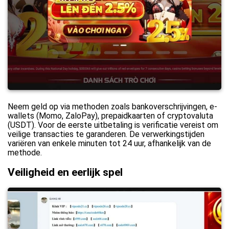
Neem geld op via methoden zoals bankoverschrijvingen, e-
wallets (Momo, ZaloPay), prepaidkaarten of cryptovaluta
(USDT). Voor de eerste uitbetaling is verificatie vereist om
veilige transacties te garanderen. De verwerkingstijden
variëren van enkele minuten tot 24 uur, afhankelijk van de
methode.
Veiligheid en eerlijk spel