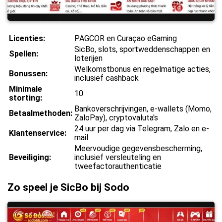
Licenties:
PAGCOR en Curaçao eGaming
SicBo, slots, sportweddenschappen en
Spellen:
loterijen
Welkomstbonus en regelmatige acties,
Bonussen:
inclusief cashback
Minimale
10
storting:
Bankoverschrijvingen, e-wallets (Momo,
Betaalmethoden:
ZaloPay), cryptovaluta's
24 uur per dag via Telegram, Zalo en e-
Klantenservice:
mail
Meervoudige gegevensbescherming,
Beveiliging:
inclusief versleuteling en
tweefactorauthenticatie
Zo speel je SicBo bij Sodo