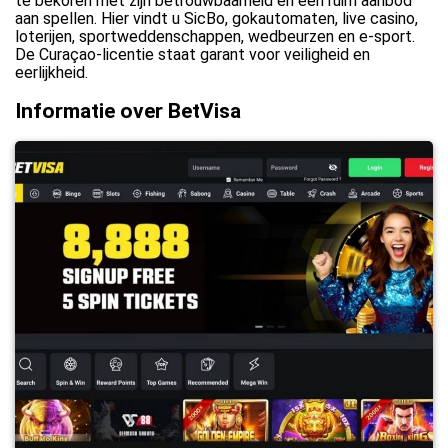
te bekoren met zijn betrouwbaarheid en een ruim aanbod
aan spellen. Hier vindt u SicBo, gokautomaten, live casino,
loterijen, sportweddenschappen, wedbeurzen en e-sport.
De Curaçao-licentie staat garant voor veiligheid en
eerlijkheid.
Informatie over BetVisa