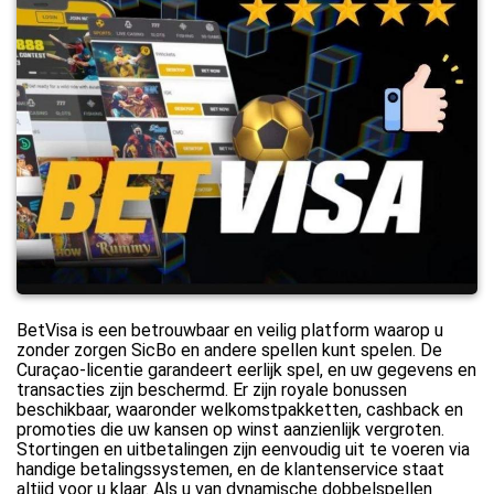
BetVisa is een betrouwbaar en veilig platform waarop u
zonder zorgen SicBo en andere spellen kunt spelen. De
Curaçao-licentie garandeert eerlijk spel, en uw gegevens en
transacties zijn beschermd. Er zijn royale bonussen
beschikbaar, waaronder welkomstpakketten, cashback en
promoties die uw kansen op winst aanzienlijk vergroten.
Stortingen en uitbetalingen zijn eenvoudig uit te voeren via
handige betalingssystemen, en de klantenservice staat
altijd voor u klaar. Als u van dynamische dobbelspellen