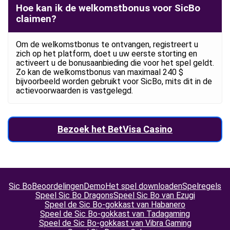
Hoe kan ik de welkomstbonus voor SicBo
claimen?
Om de welkomstbonus te ontvangen, registreert u
zich op het platform, doet u uw eerste storting en
activeert u de bonusaanbieding die voor het spel geldt.
Zo kan de welkomstbonus van maximaal 240 $
bijvoorbeeld worden gebruikt voor SicBo, mits dit in de
actievoorwaarden is vastgelegd.
Bezoek het BetVisa Casino
Sic Bo
Beoordelingen
Demo
Het spel downloaden
Spelregels
Speel Sic Bo Dragons
Speel Sic Bo van Ezugi
Speel de Sic Bo-gokkast van Habanero
Speel de Sic Bo-gokkast van Tadagaming
Speel de Sic Bo-gokkast van Vibra Gaming