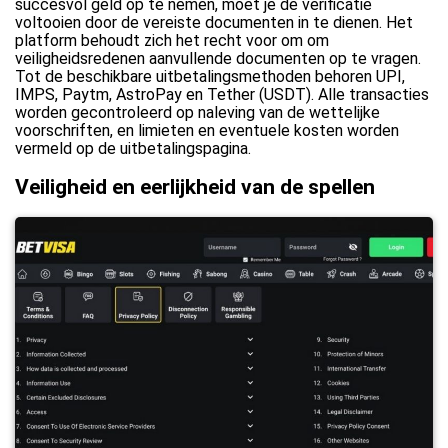
succesvol geld op te nemen, moet je de verificatie
voltooien door de vereiste documenten in te dienen. Het
platform behoudt zich het recht voor om om
veiligheidsredenen aanvullende documenten op te vragen.
Tot de beschikbare uitbetalingsmethoden behoren UPI,
IMPS, Paytm, AstroPay en Tether (USDT). Alle transacties
worden gecontroleerd op naleving van de wettelijke
voorschriften, en limieten en eventuele kosten worden
vermeld op de uitbetalingspagina.
Veiligheid en eerlijkheid van de spellen