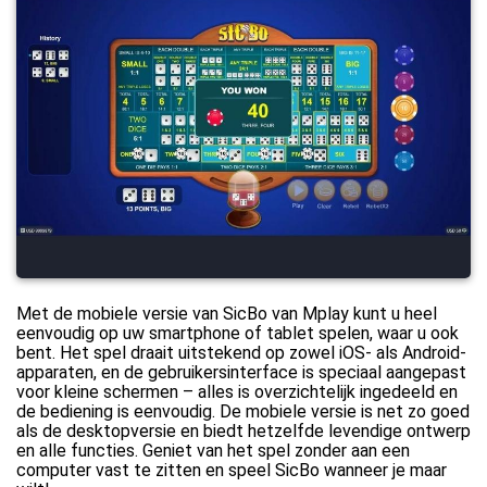
Met de mobiele versie van SicBo van Mplay kunt u heel
eenvoudig op uw smartphone of tablet spelen, waar u ook
bent. Het spel draait uitstekend op zowel iOS- als Android-
apparaten, en de gebruikersinterface is speciaal aangepast
voor kleine schermen – alles is overzichtelijk ingedeeld en
de bediening is eenvoudig. De mobiele versie is net zo goed
als de desktopversie en biedt hetzelfde levendige ontwerp
en alle functies. Geniet van het spel zonder aan een
computer vast te zitten en speel SicBo wanneer je maar