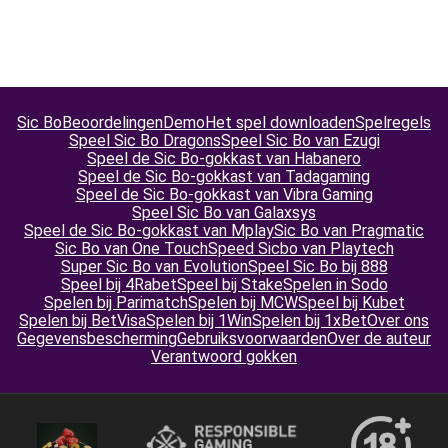
Sic Bo
Beoordelingen
Demo
Het spel downloaden
Spelregels
Speel Sic Bo Dragons
Speel Sic Bo van Ezugi
Speel de Sic Bo-gokkast van Habanero
Speel de Sic Bo-gokkast van Tadagaming
Speel de Sic Bo-gokkast van Vibra Gaming
Speel Sic Bo van Galaxsys
Speel de Sic Bo-gokkast van Mplay
Sic Bo van Pragmatic
Sic Bo van One Touch
Speed Sicbo van Playtech
Super Sic Bo van Evolution
Speel Sic Bo bij 888
Speel bij 4Rabet
Speel bij Stake
Spelen in Sodo
Spelen bij Parimatch
Spelen bij MCW
Speel bij Kubet
Spelen bij BetVisa
Spelen bij 1Win
Spelen bij 1xBet
Over ons
Gegevensbescherming
Gebruiksvoorwaarden
Over de auteur
Verantwoord gokken