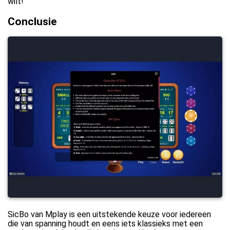
wilt!
Conclusie
SicBo van Mplay is een uitstekende keuze voor iedereen
die van spanning houdt en eens iets klassieks met een