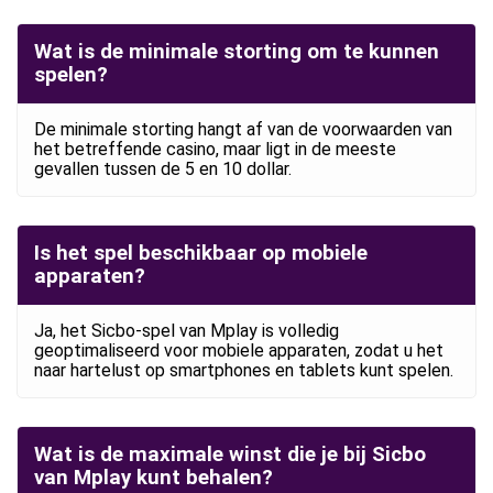
Wat is de minimale storting om te kunnen
spelen?
De minimale storting hangt af van de voorwaarden van
het betreffende casino, maar ligt in de meeste
gevallen tussen de 5 en 10 dollar.
Is het spel beschikbaar op mobiele
apparaten?
Ja, het Sicbo-spel van Mplay is volledig
geoptimaliseerd voor mobiele apparaten, zodat u het
naar hartelust op smartphones en tablets kunt spelen.
Wat is de maximale winst die je bij Sicbo
van Mplay kunt behalen?