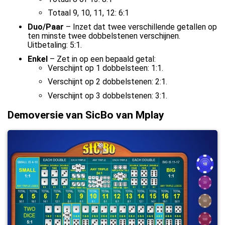
Totaal 9, 10, 11, 12: 6:1
Duo/Paar
– Inzet dat twee verschillende getallen op
ten minste twee dobbelstenen verschijnen.
Uitbetaling: 5:1.
Enkel
– Zet in op een bepaald getal:
Verschijnt op 1 dobbelsteen: 1:1.
Verschijnt op 2 dobbelstenen: 2:1.
Verschijnt op 3 dobbelstenen: 3:1.
Demoversie van SicBo van Mplay