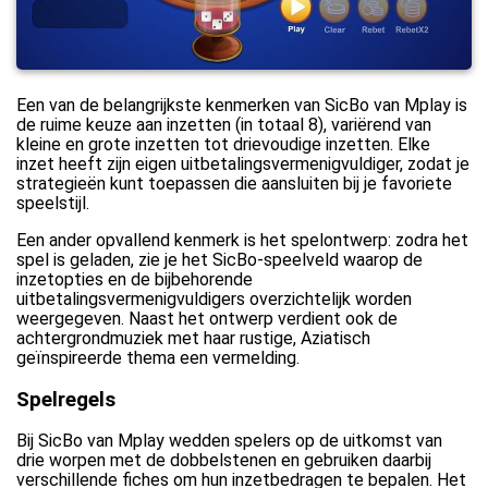
Een van de belangrijkste kenmerken van SicBo van Mplay is
de ruime keuze aan inzetten (in totaal 8), variërend van
kleine en grote inzetten tot drievoudige inzetten. Elke
inzet heeft zijn eigen uitbetalingsvermenigvuldiger, zodat je
strategieën kunt toepassen die aansluiten bij je favoriete
speelstijl.
Een ander opvallend kenmerk is het spelontwerp: zodra het
spel is geladen, zie je het SicBo-speelveld waarop de
inzetopties en de bijbehorende
uitbetalingsvermenigvuldigers overzichtelijk worden
weergegeven. Naast het ontwerp verdient ook de
achtergrondmuziek met haar rustige, Aziatisch
geïnspireerde thema een vermelding.
Spelregels
Bij SicBo van Mplay wedden spelers op de uitkomst van
drie worpen met de dobbelstenen en gebruiken daarbij
verschillende fiches om hun inzetbedragen te bepalen. Het