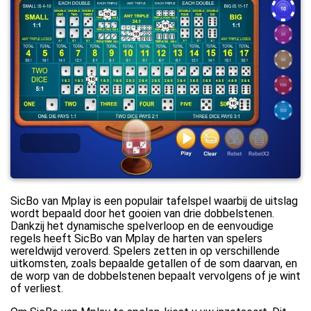
SicBo van Mplay is een populair tafelspel waarbij de uitslag
wordt bepaald door het gooien van drie dobbelstenen.
Dankzij het dynamische spelverloop en de eenvoudige
regels heeft SicBo van Mplay de harten van spelers
wereldwijd veroverd. Spelers zetten in op verschillende
uitkomsten, zoals bepaalde getallen of de som daarvan, en
de worp van de dobbelstenen bepaalt vervolgens of je wint
of verliest.