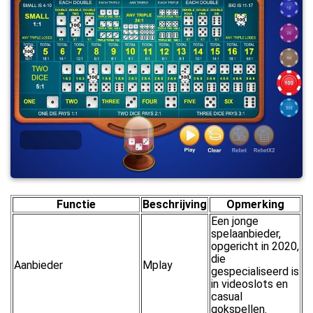
Functie
Beschrijving
Opmerking
Een jonge
spelaanbieder,
opgericht in 2020,
die
Aanbieder
Mplay
gespecialiseerd is
in videoslots en
casual
gokspellen.