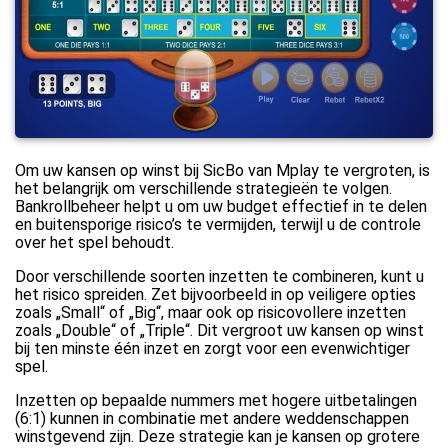
Om uw kansen op winst bij SicBo van Mplay te vergroten, is
het belangrijk om verschillende strategieën te volgen.
Bankrollbeheer helpt u om uw budget effectief in te delen
en buitensporige risico’s te vermijden, terwijl u de controle
over het spel behoudt.
Door verschillende soorten inzetten te combineren, kunt u
het risico spreiden. Zet bijvoorbeeld in op veiligere opties
zoals „Small“ of „Big“, maar ook op risicovollere inzetten
zoals „Double“ of „Triple“. Dit vergroot uw kansen op winst
bij ten minste één inzet en zorgt voor een evenwichtiger
spel.
Inzetten op bepaalde nummers met hogere uitbetalingen
(6:1) kunnen in combinatie met andere weddenschappen
winstgevend zijn. Deze strategie kan je kansen op grotere