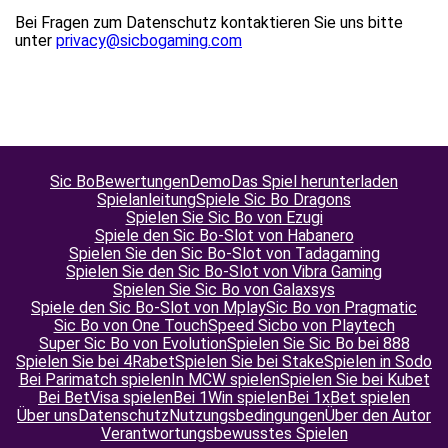
Bei Fragen zum Datenschutz kontaktieren Sie uns bitte
unter
privacy@sicbogaming.com
Sic Bo
Bewertungen
Demo
Das Spiel herunterladen
Spielanleitung
Spiele Sic Bo Dragons
Spielen Sie Sic Bo von Ezugi
Spiele den Sic Bo-Slot von Habanero
Spielen Sie den Sic Bo-Slot von Tadagaming
Spielen Sie den Sic Bo-Slot von Vibra Gaming
Spielen Sie Sic Bo von Galaxsys
Spiele den Sic Bo-Slot von Mplay
Sic Bo von Pragmatic
Sic Bo von One Touch
Speed Sicbo von Playtech
Super Sic Bo von Evolution
Spielen Sie Sic Bo bei 888
Spielen Sie bei 4Rabet
Spielen Sie bei Stake
Spielen in Sodo
Bei Parimatch spielen
In MCW spielen
Spielen Sie bei Kubet
Bei BetVisa spielen
Bei 1Win spielen
Bei 1xBet spielen
Über uns
Datenschutz
Nutzungsbedingungen
Über den Autor
Verantwortungsbewusstes Spielen