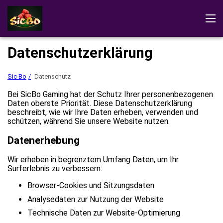
Sic Bo
Bewertungen
Demo
Das Spiel herunterladen
Datenschutzerklärung
Spielanleitung
Sic-Bo-Spiele
Sic Bo
Datenschutz
Im Casino spielen
Bei SicBo Gaming hat der Schutz Ihrer personenbezogenen
Daten oberste Priorität. Diese Datenschutzerklärung
beschreibt, wie wir Ihre Daten erheben, verwenden und
schützen, während Sie unsere Website nutzen.
Datenerhebung
Wir erheben in begrenztem Umfang Daten, um Ihr
Surferlebnis zu verbessern:
Browser-Cookies und Sitzungsdaten
Analysedaten zur Nutzung der Website
Technische Daten zur Website-Optimierung