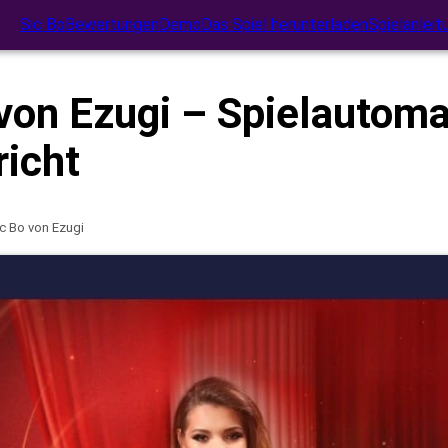
Sic Bo
Bewertungen
Demo
Das Spiel herunterladen
Spielanleit
 von Ezugi – Spielautom
richt
ic Bo von Ezugi