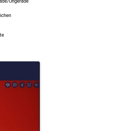
erade/Ungerade“
lichen
te