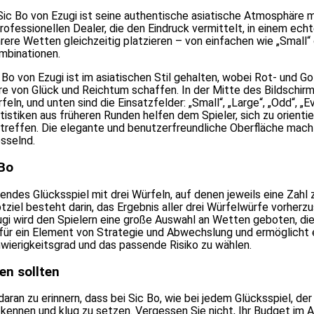
ic Bo von Ezugi ist seine authentische asiatische Atmosphäre 
ofessionellen Dealer, die den Eindruck vermittelt, in einem echt
ere Wetten gleichzeitig platzieren – von einfachen wie „Small“ o
mbinationen.
Bo von Ezugi ist im asiatischen Stil gehalten, wobei Rot- und G
e von Glück und Reichtum schaffen. In der Mitte des Bildschirm
feln, und unten sind die Einsatzfelder: „Small“, „Large“, „Odd“, „
istiken aus früheren Runden helfen dem Spieler, sich zu orienti
treffen. Die elegante und benutzerfreundliche Oberfläche mach
sselnd.
 Bo
nendes Glücksspiel mit drei Würfeln, auf denen jeweils eine Zahl
tziel besteht darin, das Ergebnis aller drei Würfelwürfe vorherz
ugi wird den Spielern eine große Auswahl an Wetten geboten, di
 für ein Element von Strategie und Abwechslung und ermöglicht 
ierigkeitsgrad und das passende Risiko zu wählen.
en sollten
 daran zu erinnern, dass bei Sic Bo, wie bei jedem Glücksspiel, der
u kennen und klug zu setzen. Vergessen Sie nicht, Ihr Budget im 