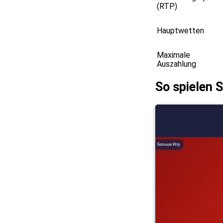
(RTP)
Hauptwetten
Maximale
Auszahlung
So spielen S