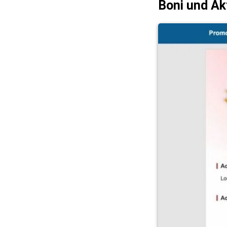
Boni und Ak