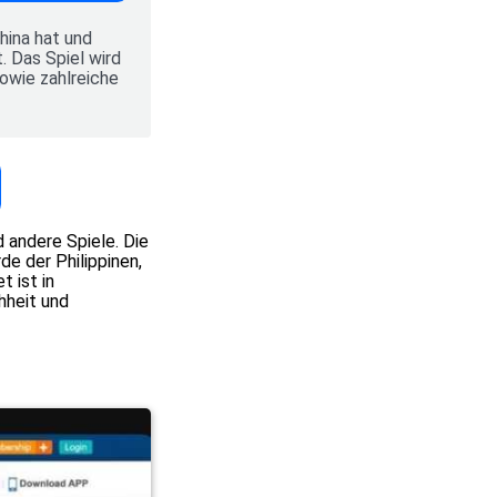
hina hat und
. Das Spiel wird
owie zahlreiche
 andere Spiele. Die
e der Philippinen,
 ist in
hheit und