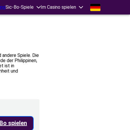
ung
Sic-Bo-Spiele
Im Casino spielen
 andere Spiele. Die
e der Philippinen,
 ist in
hheit und
Bo spielen