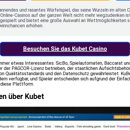
pannendes und rasantes Würfelspiel, das seine Wurzeln im alten C
 Online-Casinos auf der ganzen Welt nicht mehr wegzudenken ist
 gespielt und bietet eine große Auswahl an Wettmöglichkeiten s
ewinnchancen erhöhen.
Besuchen Sie das Kubet Casino
immer etwas Interessantes: SicBo, Spielautomaten, Baccarat und
er der PAGCOR-Lizenz betrieben, der staatlichen Aufsichtsbehörd
von Qualitätsstandards und den Datenschutz gewährleistet. KuBet
ern verfügbar, und Spieler entscheiden sich aufgrund der Einfac
 diese Plattform.
en über Kubet