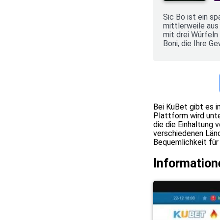
Sic Bo ist ein s
mittlerweile aus
mit drei Würfeln
Boni, die Ihre G
Bei KuBet gibt es 
Plattform wird unt
die die Einhaltung 
verschiedenen Länd
Bequemlichkeit für
Information