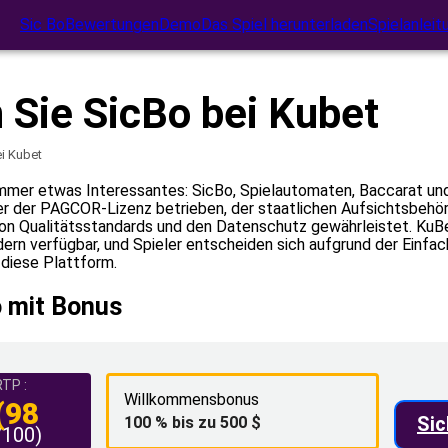
Sic Bo
Bewertungen
Demo
Das Spiel herunterladen
Spielanleit
 Sie SicBo bei Kubet
ei Kubet
immer etwas Interessantes: SicBo, Spielautomaten, Baccarat und
er der PAGCOR-Lizenz betrieben, der staatlichen Aufsichtsbehörd
von Qualitätsstandards und den Datenschutz gewährleistet. KuBet
ern verfügbar, und Spieler entscheiden sich aufgrund der Einfac
 diese Plattform.
o mit Bonus
RTP :
Willkommensbonus
(98
Sic
100 % bis zu 500 $
/100)