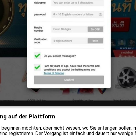
ung auf der Plattform
 beginnen möchten, aber nicht wissen, wo Sie anfangen sollen, 
ino registrieren. Der Vorgang ist einfach und dauert nur wenige