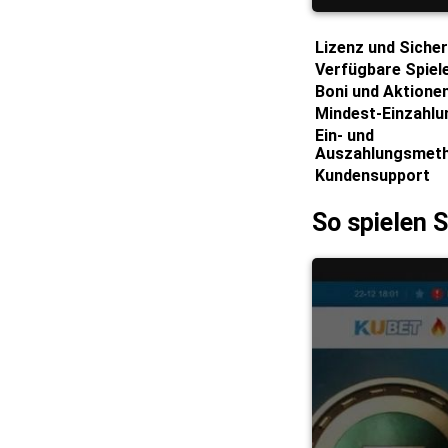
Lizenz und Sicher
Verfügbare Spiel
Boni und Aktione
Mindest-Einzahlu
Ein- und
Auszahlungsmet
Kundensupport
So spielen S