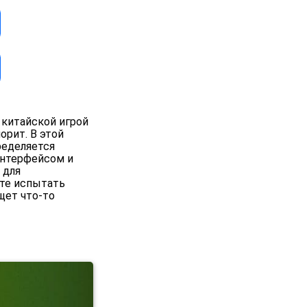
 китайской игрой
орит. В этой
ределяется
интерфейсом и
 для
ете испытать
щет что-то