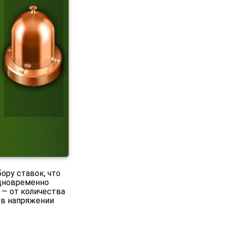
ору ставок, что
одновременно
 — от количества
с в напряжении