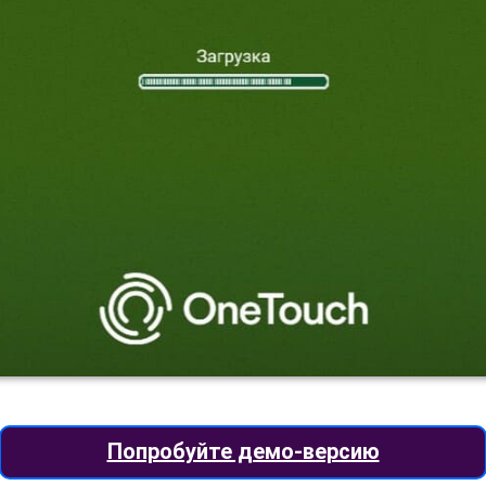
Попробуйте демо-версию