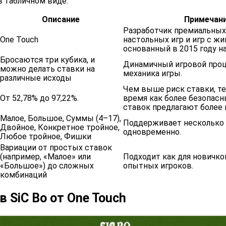
 табличном виде:
Описание
Примечан
Разработчик премиальных 
One Touch
настольных игр и игр с ж
основанный в 2015 году н
Бросаются три кубика, и
Динамичный игровой проц
можно делать ставки на
механика игры.
различные исходы
Чем выше риск ставки, те
От 52,78% до 97,22%.
время как более безопас
ставок предлагают более 
Малое, Большое, Суммы (4–17),
Поддерживает несколько
Двойное, Конкретное тройное,
одновременно.
Любое тройное, Фишки
Вариации от простых ставок
(например, «Малое» или
Подходит как для новичков
«Большое») до сложных
опытных игроков.
комбинаций
в SiC Bo от One Touch