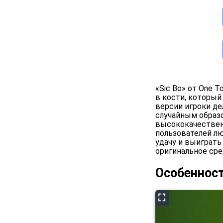
«Sic Bo» от One 
в кости, который
версии игроки де
случайным образо
высококачественн
пользователей лю
удачу и выиграть 
оригинальное сре
Особенност