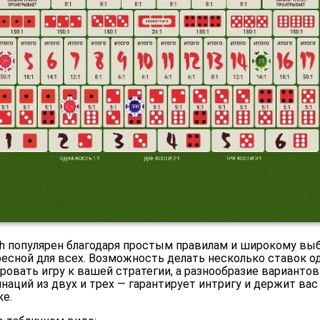
ch популярен благодаря простым правилам и широкому выб
ресной для всех. Возможность делать несколько ставок 
ровать игру к вашей стратегии, а разнообразие вариантов
наций из двух и трех — гарантирует интригу и держит ва
е.