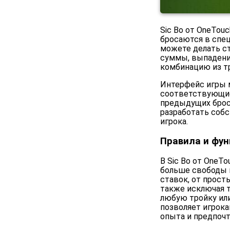
Sic Bo от OneTouc
бросаются в спец
можете делать ст
суммы, выпадение
комбинацию из тр
Интерфейс игры м
соответствующие
предыдущих брос
разработать собс
игрока.
Правила и фу
В Sic Bo от OneT
больше свободы и
ставок, от простых
также исключая т
любую тройку ил
позволяет игрока
опыта и предпочт