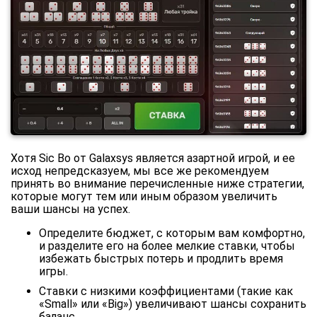
Хотя Sic Bo от Galaxsys является азартной игрой, и ее
исход непредсказуем, мы все же рекомендуем
принять во внимание перечисленные ниже стратегии,
которые могут тем или иным образом увеличить
ваши шансы на успех.
Определите бюджет, с которым вам комфортно,
и разделите его на более мелкие ставки, чтобы
избежать быстрых потерь и продлить время
игры.
Ставки с низкими коэффициентами (такие как
«Small» или «Big») увеличивают шансы сохранить
баланс.