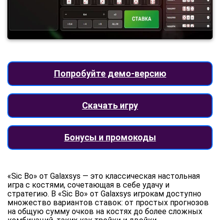
Попробуйте демо-версию
Скачать игру
Бонусы и промокоды
«Sic Bo» от Galaxsys — это классическая настольная
игра с костями, сочетающая в себе удачу и
стратегию. В «Sic Bo» от Galaxsys игрокам доступно
множество вариантов ставок: от простых прогнозов
на общую сумму очков на костях до более сложных