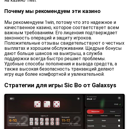
на казино 1win.
Почему мы рекомендуем эти казино
Мы рекомендуем 1win, потому что это надежное и
качественное казино, которое соответствует всем
важным требованиям. Его лицензия подтверждает
законность операций и защиту игроков.
Положительные отзывы свидетельствуют о честных
выплатах и хорошем обслуживании. Щедрые бонусы
дают больше шансов на выигрыш, а служба
поддержки всегда быстро решает проблемы.
Удобные способы пополнения и вывода средств, а
также высокая безопасность транзакций делают
игру еще более комфортной и увлекательной.
Стратегии для игры Sic Bo от Galaxsys