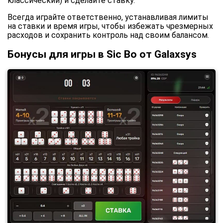
классический) и сделайте ставку.
Всегда играйте ответственно, устанавливая лимиты
на ставки и время игры, чтобы избежать чрезмерных
расходов и сохранить контроль над своим балансом.
Бонусы для игры в Sic Bo от Galaxsys