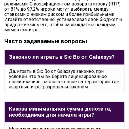
режимами. С коэффициентом возврата игроку (RTP)
от 81% до 97,2% игроки могут выбирать между
ставками с низким риском и более прибыльными.
Играйте ответственно, устанавливая свой бюджет и
придерживаясь его, чтобы наслаждаться каждым
моментом игры.
Часто задаваемые вопросы
Законно ли играть в Sic Bo от Galaxsys?
Да, играть в Sic Bo от Galaxsys законно, при
условии, что вы выберете лицензированное
онлайн-казино, расположенное на территории, где
азартные игры разрешены законом.
Какова минимальная сумма депозита,
необходимая для начала игры?