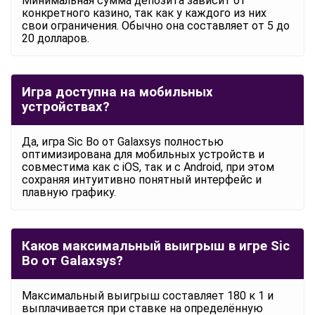
Минимальная сумма депозита зависит от
конкретного казино, так как у каждого из них
свои ограничения. Обычно она составляет от 5 до
20 долларов.
Игра доступна на мобильных
устройствах?
Да, игра Sic Bo от Galaxsys полностью
оптимизирована для мобильных устройств и
совместима как с iOS, так и с Android, при этом
сохраняя интуитивно понятный интерфейс и
плавную графику.
Каков максимальный выигрыш в игре Sic
Bo от Galaxsys?
Максимальный выигрыш составляет 180 к 1 и
выплачивается при ставке на определённую