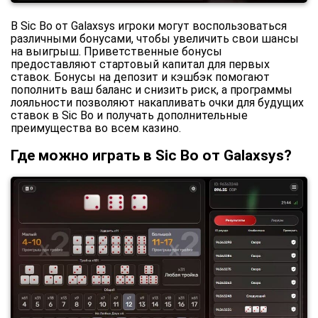
В Sic Bo от Galaxsys игроки могут воспользоваться
различными бонусами, чтобы увеличить свои шансы
на выигрыш. Приветственные бонусы
предоставляют стартовый капитал для первых
ставок. Бонусы на депозит и кэшбэк помогают
пополнить ваш баланс и снизить риск, а программы
лояльности позволяют накапливать очки для будущих
ставок в Sic Bo и получать дополнительные
преимущества во всем казино.
Где можно играть в Sic Bo от Galaxsys?