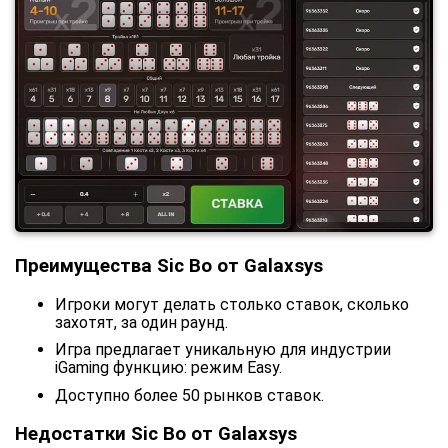
Преимущества Sic Bo от Galaxsys
Игроки могут делать столько ставок, сколько
захотят, за один раунд.
Игра предлагает уникальную для индустрии
iGaming функцию: режим Easy.
Доступно более 50 рынков ставок.
Недостатки Sic Bo от Galaxsys