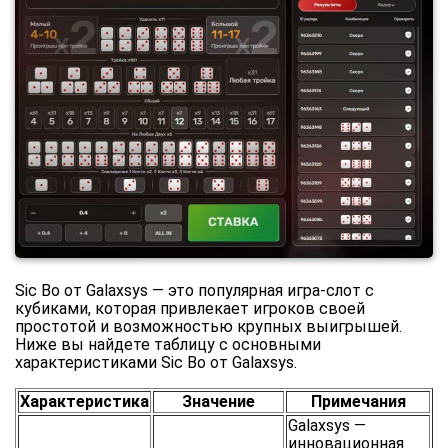
Sic Bo от Galaxsys — это популярная игра-слот с
кубиками, которая привлекает игроков своей
простотой и возможностью крупных выигрышей.
Ниже вы найдете таблицу с основными
характеристиками Sic Bo от Galaxsys.
Характеристика
Значение
Примечания
Galaxsys —
инновационная