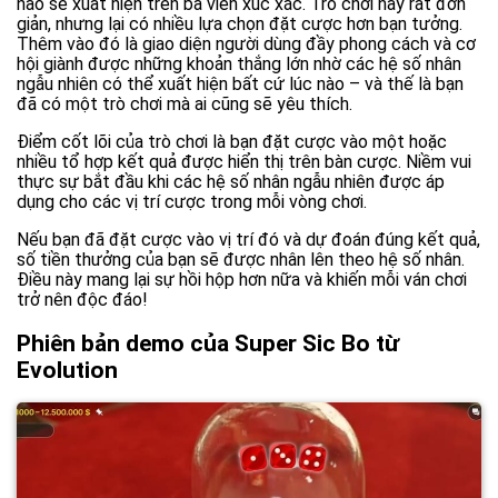
nào sẽ xuất hiện trên ba viên xúc xắc. Trò chơi này rất đơn
giản, nhưng lại có nhiều lựa chọn đặt cược hơn bạn tưởng.
Thêm vào đó là giao diện người dùng đầy phong cách và cơ
hội giành được những khoản thắng lớn nhờ các hệ số nhân
ngẫu nhiên có thể xuất hiện bất cứ lúc nào – và thế là bạn
đã có một trò chơi mà ai cũng sẽ yêu thích.
Điểm cốt lõi của trò chơi là bạn đặt cược vào một hoặc
nhiều tổ hợp kết quả được hiển thị trên bàn cược. Niềm vui
thực sự bắt đầu khi các hệ số nhân ngẫu nhiên được áp
dụng cho các vị trí cược trong mỗi vòng chơi.
Nếu bạn đã đặt cược vào vị trí đó và dự đoán đúng kết quả,
số tiền thưởng của bạn sẽ được nhân lên theo hệ số nhân.
Điều này mang lại sự hồi hộp hơn nữa và khiến mỗi ván chơi
trở nên độc đáo!
Phiên bản demo của Super Sic Bo từ
Evolution