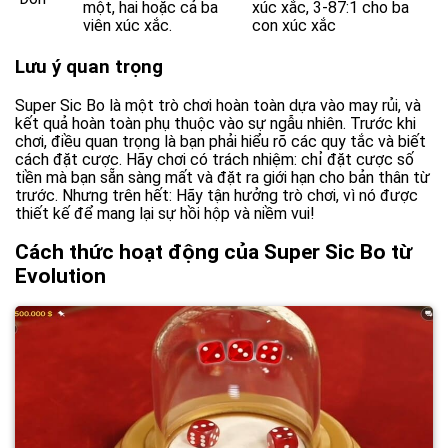
một, hai hoặc cả ba
xúc xắc, 3-87:1 cho ba
viên xúc xắc.
con xúc xắc
Lưu ý quan trọng
Super Sic Bo là một trò chơi hoàn toàn dựa vào may rủi, và
kết quả hoàn toàn phụ thuộc vào sự ngẫu nhiên. Trước khi
chơi, điều quan trọng là bạn phải hiểu rõ các quy tắc và biết
cách đặt cược. Hãy chơi có trách nhiệm: chỉ đặt cược số
tiền mà bạn sẵn sàng mất và đặt ra giới hạn cho bản thân từ
trước. Nhưng trên hết: Hãy tận hưởng trò chơi, vì nó được
thiết kế để mang lại sự hồi hộp và niềm vui!
Cách thức hoạt động của Super Sic Bo từ
Evolution