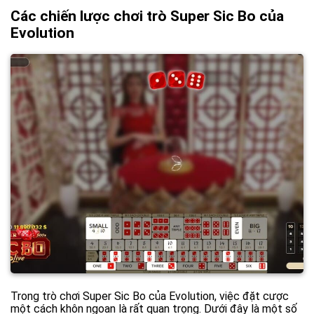
Các chiến lược chơi trò Super Sic Bo của
Evolution
Trong trò chơi Super Sic Bo của Evolution, việc đặt cược
một cách khôn ngoan là rất quan trọng. Dưới đây là một số