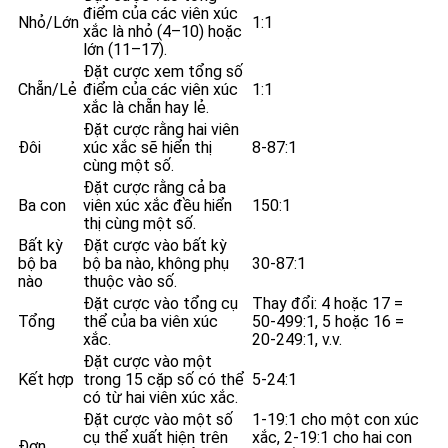
điểm của các viên xúc
Nhỏ/Lớn
1:1
xắc là nhỏ (4–10) hoặc
lớn (11–17).
Đặt cược xem tổng số
Chẵn/Lẻ
điểm của các viên xúc
1:1
xắc là chẵn hay lẻ.
Đặt cược rằng hai viên
Đôi
xúc xắc sẽ hiển thị
8-87:1
cùng một số.
Đặt cược rằng cả ba
Ba con
viên xúc xắc đều hiển
150:1
thị cùng một số.
Bất kỳ
Đặt cược vào bất kỳ
bộ ba
bộ ba nào, không phụ
30-87:1
nào
thuộc vào số.
Đặt cược vào tổng cụ
Thay đổi: 4 hoặc 17 =
Tổng
thể của ba viên xúc
50-499:1, 5 hoặc 16 =
xắc.
20-249:1, v.v.
Đặt cược vào một
Kết hợp
trong 15 cặp số có thể
5-24:1
có từ hai viên xúc xắc.
Đặt cược vào một số
1-19:1 cho một con xúc
cụ thể xuất hiện trên
xắc, 2-19:1 cho hai con
Đơn