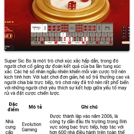
Super Sic Bo là một trò chơi xúc xắc hấp dẫn, trong đó
người chơi cố gắng dự đoán kết quả của ba lần tung xúc
xắc. Các hệ số nhân ngẫu nhiên khiến mỗi ván cược trở nên
kịch tính hơn. Với luật chơi đơn giản, hệ số trả thưởng cao và
người chia bài trực tiếp, trò chơi này đã trở nên rất phổ biến
với những người chơi yêu thích sự kết hợp giữa yếu tố may
rủi và đặt cược chiến lược.
Đặc
Mô tả
Ghi chú
điểm
Được thành lập vào năm 2006, là
Nhà
công ty dẫn đầu thị trường trong lĩnh
Evolution
cung
vực sòng bạc trực tiếp, hợp tác với
Gaming
cấp
hơn 600 nhà điều hành trên toàn thế