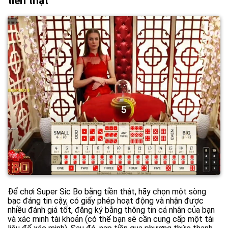
tiền thật
Để chơi Super Sic Bo bằng tiền thật, hãy chọn một sòng
bạc đáng tin cậy, có giấy phép hoạt động và nhận được
nhiều đánh giá tốt, đăng ký bằng thông tin cá nhân của bạn
và xác minh tài khoản (có thể bạn sẽ cần cung cấp một tài