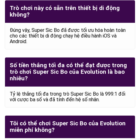
Trò chơi này có sẵn trên thiết bị di động
không?
Đúng vậy, Super Sic Bo đã được tối ưu hóa hoàn toàn
cho các thiết bị di động chạy hệ điều hành iOS và
Android.
Số tiền thắng tối đa có thể đạt được trong
trò chơi Super Sic Bo của Evolution là bao
nhiêu?
Tỷ lệ thắng tối đa trong trò Super Sic Bo là 999:1 đối
với cược ba số và đã tính đến hệ số nhân.
Tôi có thể chơi Super Sic Bo của Evolution
miễn phí không?