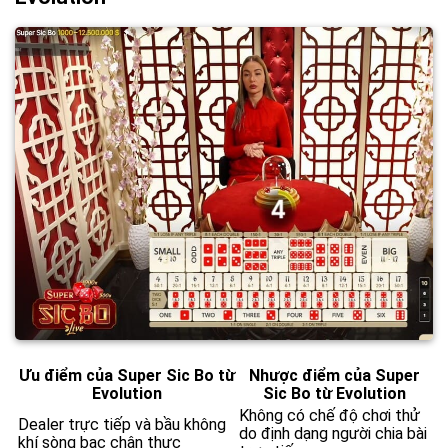
Ưu điểm của Super Sic Bo từ
Nhược điểm của Super
Evolution
Sic Bo từ Evolution
Không có chế độ chơi thử
Dealer trực tiếp và bầu không
do định dạng người chia bài
khí sòng bạc chân thực