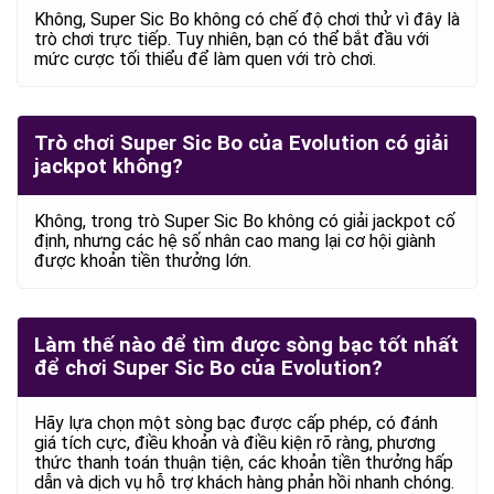
Không, Super Sic Bo không có chế độ chơi thử vì đây là
trò chơi trực tiếp. Tuy nhiên, bạn có thể bắt đầu với
mức cược tối thiểu để làm quen với trò chơi.
Trò chơi Super Sic Bo của Evolution có giải
jackpot không?
Không, trong trò Super Sic Bo không có giải jackpot cố
định, nhưng các hệ số nhân cao mang lại cơ hội giành
được khoản tiền thưởng lớn.
Làm thế nào để tìm được sòng bạc tốt nhất
để chơi Super Sic Bo của Evolution?
Hãy lựa chọn một sòng bạc được cấp phép, có đánh
giá tích cực, điều khoản và điều kiện rõ ràng, phương
thức thanh toán thuận tiện, các khoản tiền thưởng hấp
dẫn và dịch vụ hỗ trợ khách hàng phản hồi nhanh chóng.